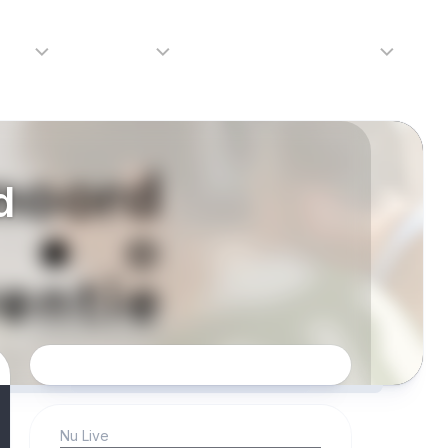
adio
Adverteren
Tip de redactie
Contact
Luister
Adverteren
Contact
LIVE
Over
d
ons
da
Nu Live