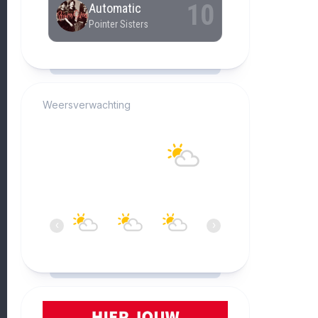
RCAST.NET
Weersverwachting
Alkmaar
19°C
Overwegend bewolkt
10:00
11:00
12:00
13:00
14:00
15:0
‹
›
19°C
20°C
20°C
20°C
21°C
21°