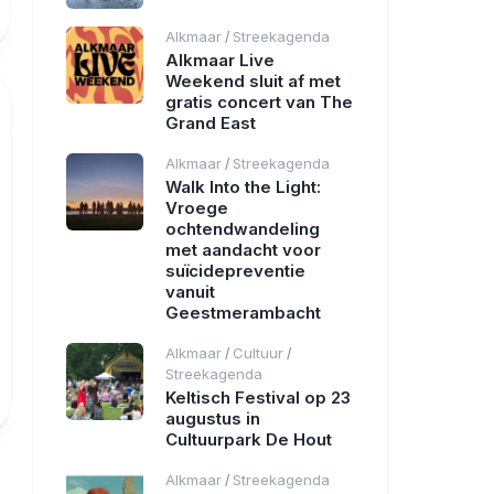
Alkmaar
Streekagenda
/
Alkmaar Live
Weekend sluit af met
gratis concert van The
Grand East
Alkmaar
Streekagenda
/
Walk Into the Light:
Vroege
ochtendwandeling
met aandacht voor
suïcidepreventie
vanuit
Geestmerambacht
Alkmaar
Cultuur
/
/
Streekagenda
Keltisch Festival op 23
augustus in
Cultuurpark De Hout
Alkmaar
Streekagenda
/