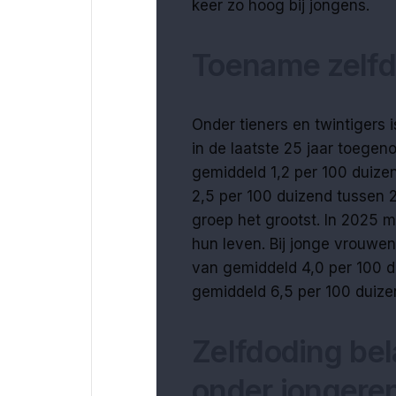
keer zo hoog bij jongens.
Toename zelfd
Onder tieners en twintigers 
in de laatste 25 jaar toegen
gemiddeld 1,2 per 100 duiz
2,5 per 100 duizend tussen 2
groep het grootst. In 2025 m
hun leven. Bij jonge vrouwen
van gemiddeld 4,0 per 100 
gemiddeld 6,5 per 100 duiz
Zelfdoding be
onder jongeren