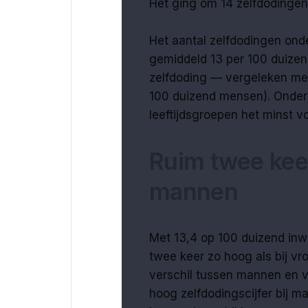
Het ging om 14 zelfdodingen
Het aantal zelfdodingen ond
gemiddeld 13 per 100 duizen
zelfdoding — vergeleken met
100 duizend mensen). Onder t
leeftijdsgroepen het minst vo
Ruim twee keer
mannen
Met 13,4 op 100 duizend inw
twee keer zo hoog als bij vro
verschil tussen mannen en v
hoog zelfdodingscijfer bij ma