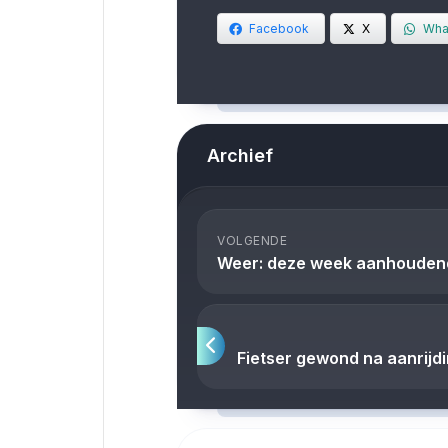
Facebook
X
Wha
Archief
VOLGENDE
Weer: deze week aanhoudend
Fietser gewond na aanrijd