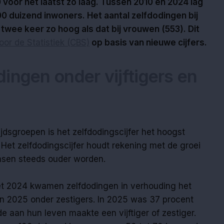
 voor het laatst zo laag. Tussen 2010 en 2024 lag
00 duizend inwoners. Het aantal zelfdodingen bij
twee keer zo hoog als dat bij vrouwen (553). Dit
oor de Statistiek (CBS)
op basis van nieuwe cijfers.
ingen onder vijftigers en
jdsgroepen is het zelfdodingscijfer het hoogst
. Het zelfdodingscijfer houdt rekening met de groei
nsen steeds ouder worden.
et 2024 kwamen zelfdodingen in verhouding het
 in 2025 onder zestigers. In 2025 was 37 procent
e aan hun leven maakte een vijftiger of zestiger.