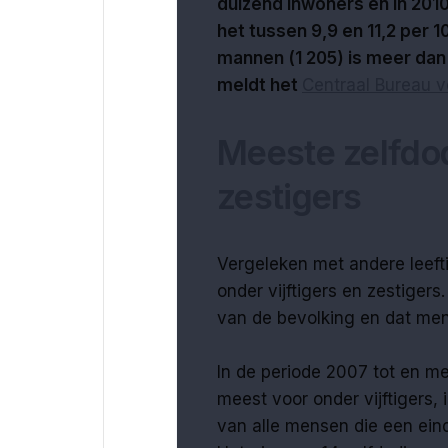
duizend inwoners en in 2010
het tussen 9,9 en 11,2 per 1
mannen (1 205) is meer dan 
meldt het
Centraal Bureau v
Meeste zelfdod
zestigers
Vergeleken met andere leefti
onder vijftigers en zestigers
van de bevolking en dat me
In de periode 2007 tot en m
meest voor onder vijftigers,
van alle mensen die een eind