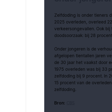
Zelfdoding is onder tieners d
2025 overleden, overleed 22 
verkeersongevallen. Ook bij 
doodsoorzaak: bij 28 procent
Onder jongeren is de verhou
afgelopen tientallen jaren ve
de 30 jaar het vaakst door e
1975 overleden was bij 33 
zelfdoding bij 9 procent. I
15 procent van de overleden 
zelfdoding.
Bron:
CBS