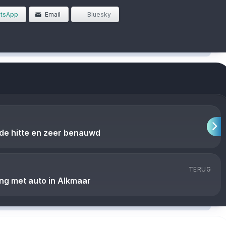
tsApp
Email
Bluesky
e hitte en zeer benauwd
TERUG
ing met auto in Alkmaar