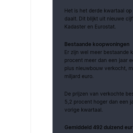
Het is het derde kwartaal o
daalt. Dit blijkt uit nieuwe c
Kadaster en Eurostat.
Bestaande koopwoningen
Er zijn wel meer bestaande k
procent meer dan een jaar ee
plus nieuwbouw verkocht, m
miljard euro.
De prijzen van verkochte be
5,2 procent hoger dan een jaa
vorige kwartaal.
Gemiddeld 492 duizend eu