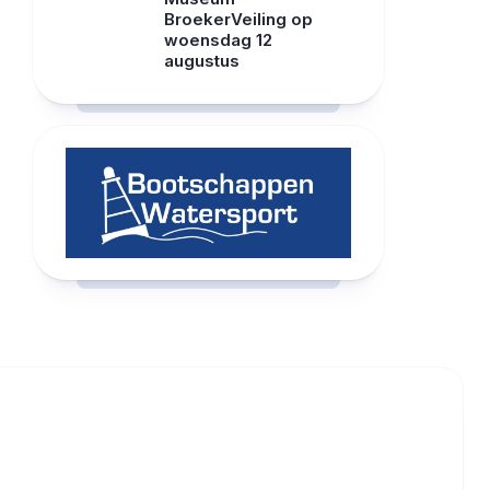
BroekerVeiling op
woensdag 12
augustus
RCAST.NET