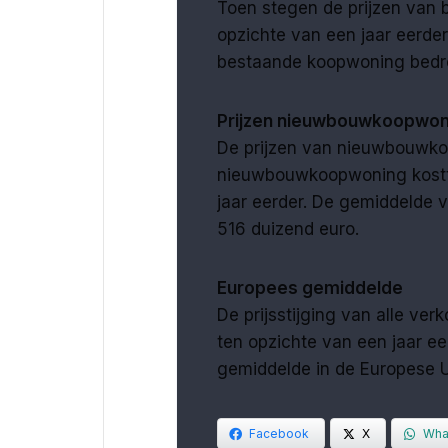
Toen stegen de prijzen van
opzichte van een jaar eerd
bestaande koopwoning bedr
Prijzen nieuwbouwkoopwon
De prijzen van nieuwbouwk
nieuwbouwkoopwoning kostte
jaar eerder. De gemiddeld
516 duizend euro.
Europees gemiddelde
De prijsstijging van alle ve
ten opzichte van een jaar ee
gemiddelde in de Europese Un
Facebook
X
Wha