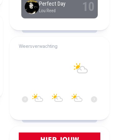
RCAST.NET
Weersverwachting
Alkmaar
21°C
Overwegend helder
12:00
13:00
14:00
15:00
16:00
17:0
‹
›
21°C
21°C
21°C
21°C
21°C
21°