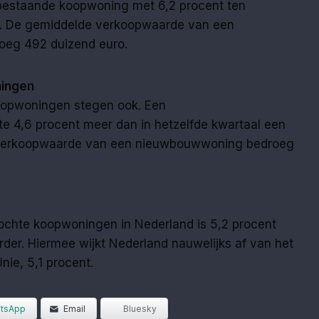
 bestaande koopwoning met 6,2 procent ten
er. De gemiddelde verkoopwaarde van een
oeg 492 duizend euro.
ingen
oopwoningen stegen ook. Een
 4,6 procent meer dan in hetzelfde kwartaal een
e verkoopwaarde van een nieuwbouwwoning bedroeg
rkochte koopwoningen in Nederland is 5,2 procent
rder. Hiermee wijkt Nederland nauwelijks af van het
ie, 5,1 procent.
tsApp
Email
Bluesky