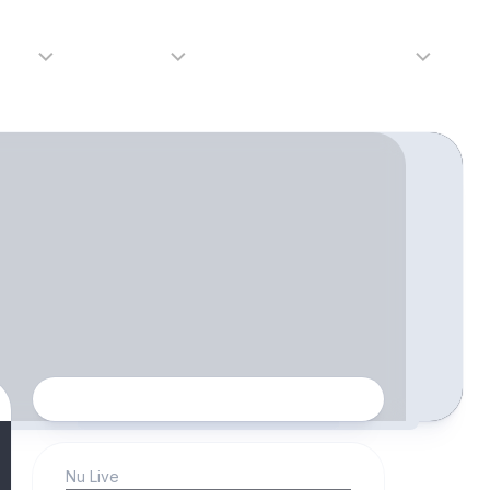
adio
Adverteren
Tip de redactie
Contact
Luister
Adverteren
Contact
LIVE
Over
ons
da
Nu Live