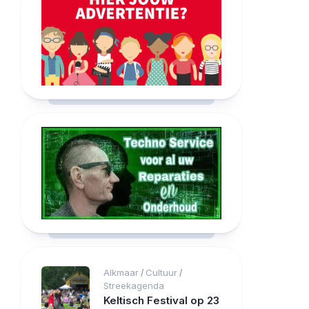
Alkmaar
Cultuur
/
/
Streekagenda
Keltisch Festival op 23