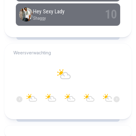
RCAST.NET
Weersverwachting
Alkmaar
23°C
Overwegend helder
16:00
17:00
18:00
19:00
20:00
21:00
‹
›
23°C
23°C
22°C
21°C
20°C
19°C