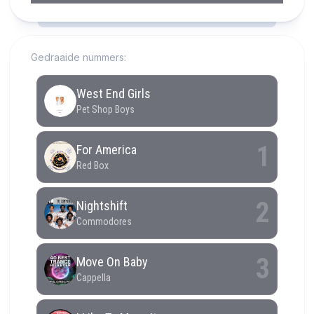
RCAST.NET
Gedraaide nummers: