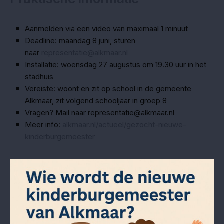
Aanmelden via een video van maximaal 1 minuut
Deadline: maandag 8 juni, sturen
naar
representatie@alkmaar.nl
Installatie: woensdag 27 augustus om 19.30 uur in het
stadhuis
Vereiste: woont en zit op school in de gemeente
Alkmaar, zit volgend schooljaar in groep 8
Vragen? Mail naar representatie@alkmaar.nl
Meer info:
alkmaar.nl/actueel/gezocht-nieuwe-
kinderburgemeester