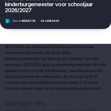
kinderburgemeester voor schooljaar
2026/2027
Door de
REDACTIE
·
20 JUNI 2026
Bo Schmidt van basisschool Erasmus werd vorig jaar
verrast met het nieuws dat zij de vijfde
kinderburgemeester van Alkmaar zou worden. Het hele
schooljaar 2025/2026 ging ze regelmatig mee naar officiële
bijeenkomsten van het stadsbestuur, naast burgemeester
Anja Schouten en de wethouders. Nu ze na groep 8 de
overstap naar de middelbare school maakt, is er ruimte
voor een nieuwe naam op de kinderburgemeestersstoel.
Wat doet een