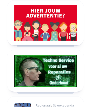
Regionaal
Streekagenda
/