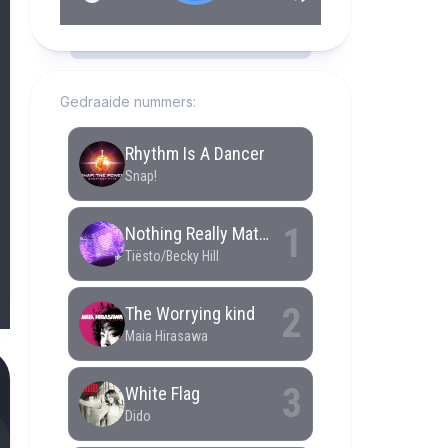
RCAST.NET
Gedraaide nummers: