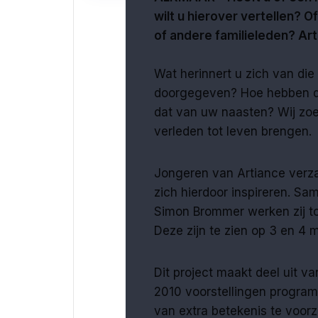
wilt u hierover vertellen? 
of andere familieleden? Art
Wat herinnert u zich van die 
doorgegeven? Hoe hebben de
dat van uw naasten? Wij zoek
verleden tot leven brengen.
Jongeren van Artiance verz
zich hierdoor inspireren. 
Simon Brommer werken zij toe
Deze zijn te zien op 3 en 4 
Dit project maakt deel uit va
2010 voorstellingen progra
van extra betekenis te voorz