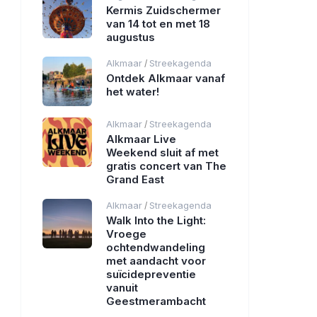
Kermis Zuidschermer
van 14 tot en met 18
augustus
Alkmaar
Streekagenda
/
Ontdek Alkmaar vanaf
het water!
Alkmaar
Streekagenda
/
Alkmaar Live
Weekend sluit af met
gratis concert van The
Grand East
Alkmaar
Streekagenda
/
Walk Into the Light:
Vroege
ochtendwandeling
met aandacht voor
suïcidepreventie
vanuit
Geestmerambacht