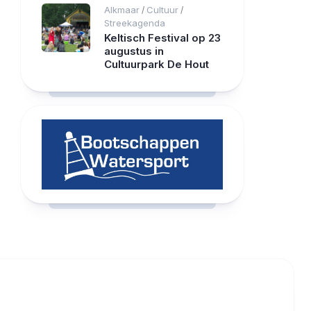
Alkmaar
Cultuur
/
/
Streekagenda
Keltisch Festival op 23
augustus in
Cultuurpark De Hout
RCAST.NET