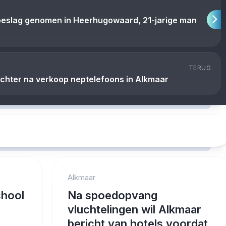
beslag genomen in Heerhugowaard, 21-jarige man
TERUG
ichter na verkoop neptelefoons in Alkmaar
Alkmaar
hool
Na spoedopvang
vluchtelingen wil Alkmaar
bericht van hotels voordat