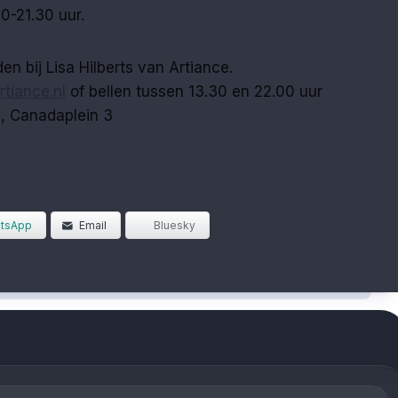
0-21.30 uur.
n bij Lisa Hilberts van Artiance.
rtiance.nl
of bellen tussen 13.30 en 22.00 uur
, Canadaplein 3
tsApp
Email
Bluesky