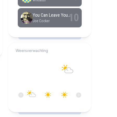
RCAST.NET
Weersverwachting
Alkmaar
13°C
Overwegend bewolkt
07:00
08:00
09:00
10:00
11:00
12:0
‹
›
13°C
14°C
18°C
20°C
22°C
23°