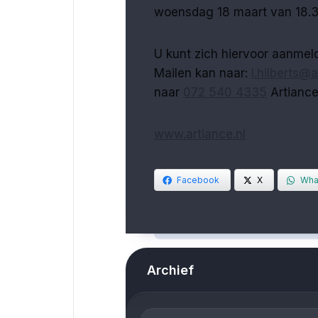
woensdag 18 maart van 18.3
U kunt zich hiervoor aanmelde
Mailen kan naar:
l.hilberts@a
naar
072 540 4335
Artiance
www.artiance.nl
Facebook
X
Wha
Archief