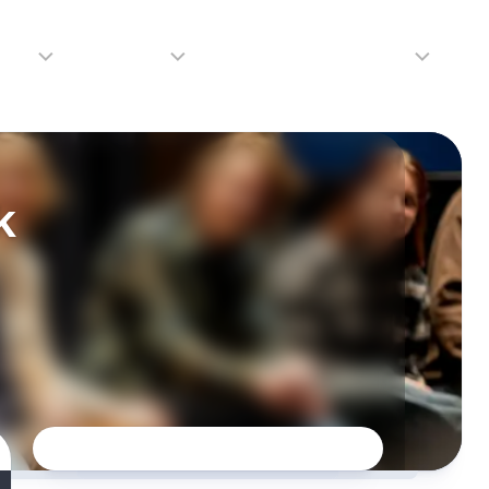
adio
Adverteren
Tip de redactie
Contact
Luister
Adverteren
Contact
LIVE
Over
k
ons
da