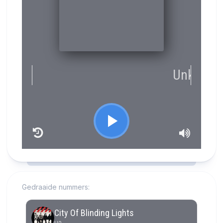
RCAST.NET
Gedraaide nummers: