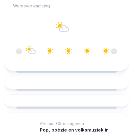
Weersverwachting
Alkmaar
15°C
Overwegend helder
07:00
08:00
09:00
10:00
11:00
12:00
‹
›
15°C
17°C
21°C
24°C
26°C
27°C
Alkmaar
Streekagenda
/
Pop, poëzie en volksmuziek in