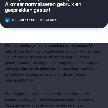
Alkmaar normaliseren gebruik en
gesprekken gestart
Door de
REDACTIE
·
19 JUNI 2026
Met het neerleggen van betonplaten is het oneigenlijk
gebruik van de Middenweg tussen Heiloo en Alkmaar een
nieuwe fase in gegaan en lijkt het gebruik nu vrijwel
genormaliseerd. Na vragen over mogelijke handhaving of
het weghalen van de platen heeft het college van Heiloo
aangegeven in gesprek te zijn met de betrokken
belanghebbenden.
Met de gemeente Castricum heeft direct bestuurlijk
overleg plaatsgevonden en daarnaast heeft er overleg
plaatsgevonden met de ondernemersvereniging