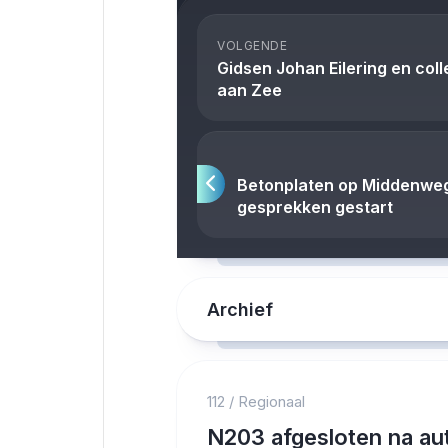
VOLGENDE
Gidsen Johan Eilering en col
aan Zee
Betonplaten op Middenweg
gesprekken gestart
Archief
112
/
Regionaal
N203 afgesloten na au