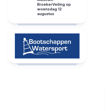
BroekerVeiling op
woensdag 12
augustus
RCAST.NET