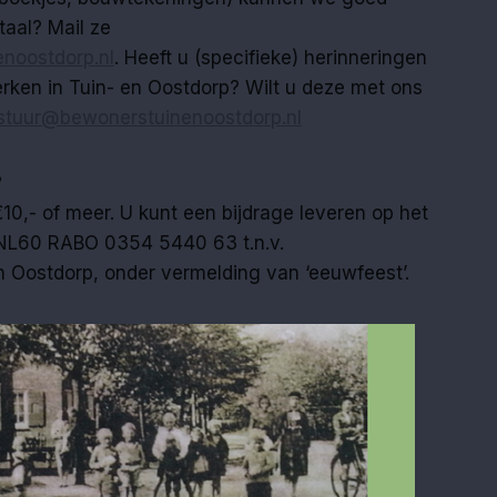
taal? Mail ze
noostdorp.nl
. Heeft u (specifieke) herinneringen
ken in Tuin- en Oostdorp? Wilt u deze met ons
stuur@bewonerstuinenoostdorp.nl
?
€10,- of meer. U kunt een bijdrage leveren op het
NL60 RABO 0354 5440 63 t.n.v.
 Oostdorp, onder vermelding van ‘eeuwfeest’.