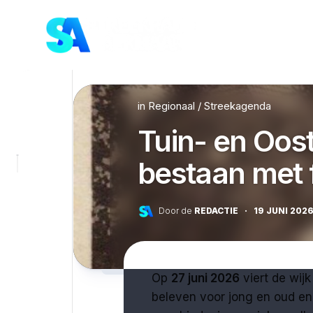
Skip
to
content
in
Regionaal
/
Streekagenda
Tuin- en Oost
bestaan met f
Door de
REDACTIE
·
19 JUNI 202
Op
27 juni 2026
viert de wijk 
beleven voor jong en oud en