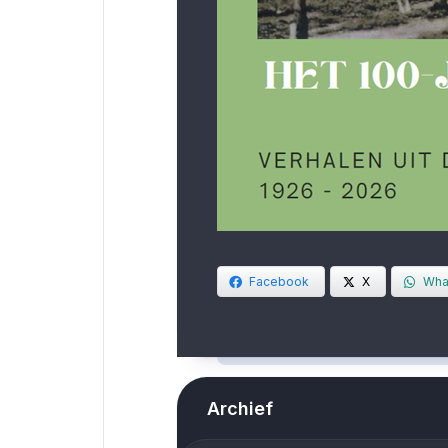
Facebook
X
Wha
Archief