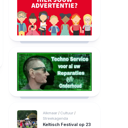
Alkmaar
Cultuur
/
/
Streekagenda
Keltisch Festival op 23