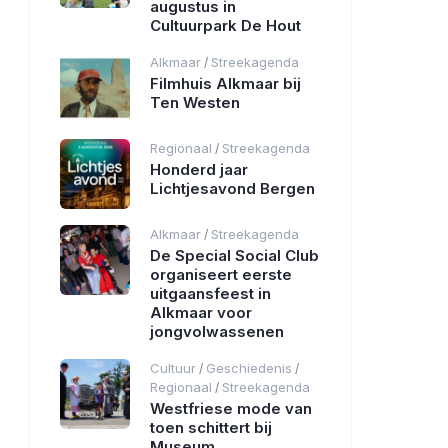
augustus in
Cultuurpark De Hout
Alkmaar
Streekagenda
/
Filmhuis Alkmaar bij
Ten Westen
Regionaal
Streekagenda
/
Honderd jaar
Lichtjesavond Bergen
Alkmaar
Streekagenda
/
De Special Social Club
organiseert eerste
uitgaansfeest in
Alkmaar voor
jongvolwassenen
Cultuur
Geschiedenis
/
/
Regionaal
Streekagenda
/
Westfriese mode van
toen schittert bij
Museum