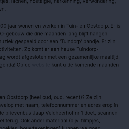
tjes, lachen, nostalgie, herkenning, verwondering,
en.
100 jaar wonen en werken in Tuin- en Oostdorp. Er is
&O-gebouw die drie maanden lang blijft hangen.
ziek gespeeld door een ‘Tuindorp’ bandje. Er zijn
ctiviteiten. Zo komt er een heuse Tuindorp-
g wordt afgesloten met een gezamenlijke maaltijd.
 agenda! Op de
website
kunt u de komende maanden
 en Oostdorp (heel oud, oud, recent)? Ze zijn
nvelop met naam, telefoonnummer en adres erop in
 de brievenbus Jaap Veldheerhof nr 1 doet, scannen
el terug. Ook ander materiaal (bijv. filmpjes,
aboekjes, bouwtekeningen) kunnen we goed