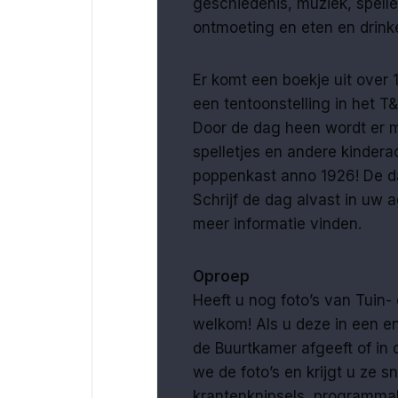
geschiedenis, muziek, spelle
ontmoeting en eten en drink
Er komt een boekje uit over 
een tentoonstelling in het T
Door de dag heen wordt er mu
spelletjes en andere kindera
poppenkast anno 1926! De da
Schrijf de dag alvast in uw
meer informatie vinden.
Oproep
Heeft u nog foto’s van Tuin-
welkom! Als u deze in een e
de Buurtkamer afgeeft of in
we de foto’s en krijgt u ze sn
krantenknipsels, programm