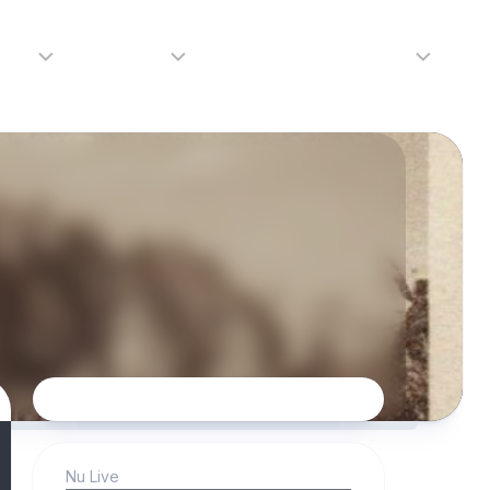
adio
Adverteren
Tip de redactie
Contact
Luister
Adverteren
Contact
LIVE
Over
ons
da
Nu Live