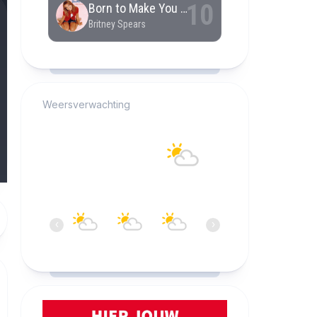
RCAST.NET
Weersverwachting
Alkmaar
20°C
Overwegend bewolkt
10:00
11:00
12:00
13:00
14:00
15:0
‹
›
20°C
21°C
21°C
21°C
21°C
21°