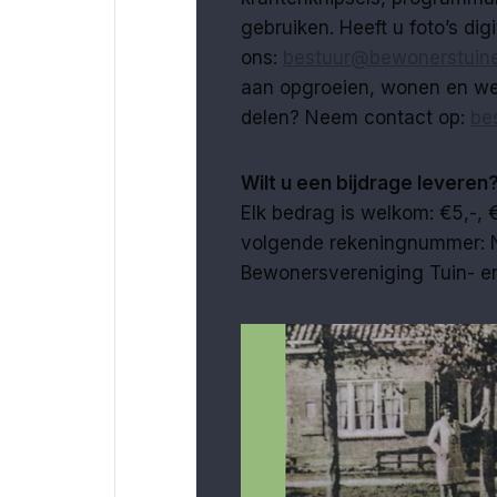
gebruiken. Heeft u foto’s digi
ons:
bestuur@bewonerstuine
aan opgroeien, wonen en wer
delen? Neem contact op:
be
Wilt u een bijdrage leveren
Elk bedrag is welkom: €5,-, 
volgende rekeningnummer: 
Bewonersvereniging Tuin- en