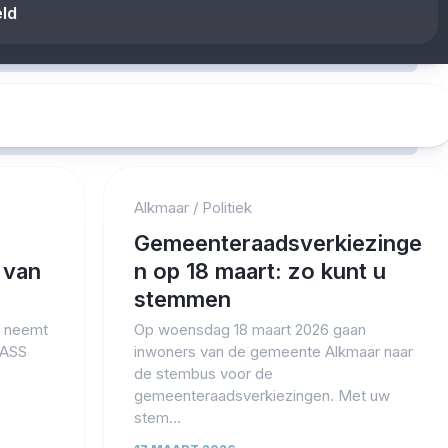
eld
Alkmaar
/
Politiek
Gemeenteraadsverkiezinge
 van
n op 18 maart: zo kunt u
stemmen
5 neemt
Op woensdag 18 maart 2026 gaan
 JASS
inwoners van de gemeente Alkmaar naar
de stembus voor de
gemeenteraadsverkiezingen. Met uw
stem...