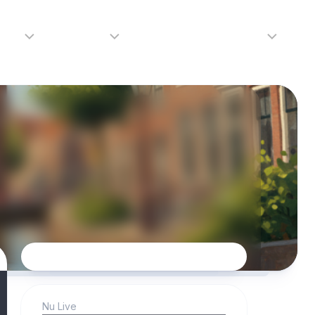
adio
Adverteren
Tip de redactie
Contact
Luister
Adverteren
Contact
LIVE
Over
ons
da
Nu Live