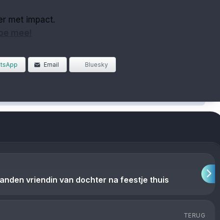
r met impact.
doe mee!
tsApp
Email
Bluesky
nden vriendin van dochter na feestje thuis
TERUG