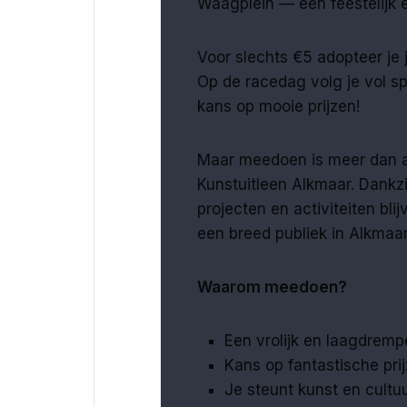
Waagplein — een feestelijk 
Voor slechts €5 adopteer je
Op de racedag volg je vol sp
kans op mooie prijzen!
Maar meedoen is meer dan al
Kunstuitleen Alkmaar. Dankzi
projecten en activiteiten bl
een breed publiek in Alkmaa
Waarom meedoen?
Een vrolijk en laagdrem
Kans op fantastische pri
Je steunt kunst en cultu