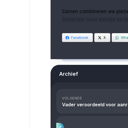
Samen combineren we plezie
Adopteer jouw eendje en 
Facebook
X
Wha
Archief
VOLGENDE
Vader veroordeeld voor aanra