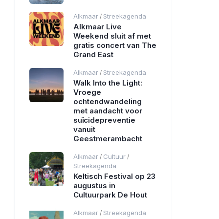
Alkmaar
Streekagenda
/
Alkmaar Live
Weekend sluit af met
gratis concert van The
Grand East
Alkmaar
Streekagenda
/
Walk Into the Light:
Vroege
ochtendwandeling
met aandacht voor
suïcidepreventie
vanuit
Geestmerambacht
Alkmaar
Cultuur
/
/
Streekagenda
Keltisch Festival op 23
augustus in
Cultuurpark De Hout
Alkmaar
Streekagenda
/