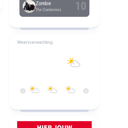
RCAST.NET
Weersverwachting
Alkmaar
20°C
Overwegend bewolkt
15:00
16:00
17:00
18:00
19:00
20:0
‹
›
20°C
21°C
22°C
21°C
21°C
20°