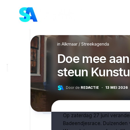
Skip
to
content
in
Alkmaar
/
Streekagenda
Doe mee aan
steun Kunstu
Door de
REDACTIE
·
13 MEI 2026
Op zaterdag 27 juni verander
Badeendjesrace. Duizenden v