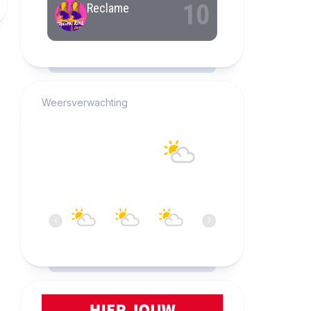
RCAST.NET
Weersverwachting
Alkmaar
18°C
Overwegend bewolkt
09:00
10:00
11:00
12:00
13:00
14:0
‹
›
18°C
19°C
20°C
20°C
20°C
21°