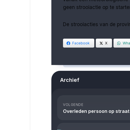
geen strooiactie op te starte
De strooiacties van de provin
Facebook
X
Wha
Archief
VOLGENDE
Overleden persoon op straat