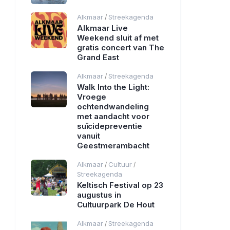
Alkmaar
Streekagenda
/
Alkmaar Live
Weekend sluit af met
gratis concert van The
Grand East
Alkmaar
Streekagenda
/
Walk Into the Light:
Vroege
ochtendwandeling
met aandacht voor
suïcidepreventie
vanuit
Geestmerambacht
Alkmaar
Cultuur
/
/
Streekagenda
Keltisch Festival op 23
augustus in
Cultuurpark De Hout
Alkmaar
Streekagenda
/