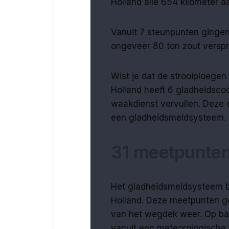
Holland alle 654 kilometer a
Vanuit 7 steunpunten gingen
ongeveer 80 ton zout verspr
Wist je dat de strooiploegen
Holland heeft 6 gladheidsco
waakdienst vervullen. Deze
een gladheidsmeldsysteem.
31 meetpunte
Het gladheidsmeldsysteem be
Holland. Deze meetpunten g
van het wegdek weer. Op ba
vanuit een meteorologische 