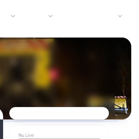
adio
Adverteren
Tip de redactie
Contact
Luister
Adverteren
Contact
LIVE
Over
ons
da
Nu Live