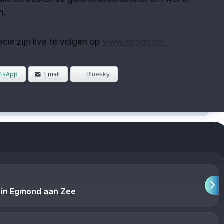
n.
cie zijn live te volgen op
www.strooit.nu.
tsApp
Email
Bluesky
 in Egmond aan Zee