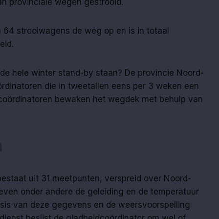
an provinciale wegen gestrooid.
 64 strooiwagens de weg op en is in totaal
eid.
 de hele winter stand-by staan? De provincie Noord-
ördinatoren die in tweetallen eens per 3 weken een
 coördinatoren bewaken het wegdek met behulp van
n
staat uit 31 meetpunten, verspreid over Noord-
even onder andere de geleiding en de temperatuur
sis van deze gegevens en de weersvoorspelling
dienst beslist de gladheidcoördinator om wel of