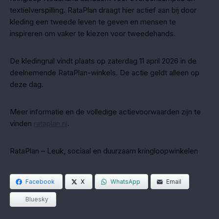
textielverspilling. RataPlan draagt hier actief aan bij door
kleding een tweede leven te geven en mensen te
inspireren om vaker te kiezen voor tweedehands.
De kledingruil vindt plaats op zaterdag 11 april 2026 in de
deelnemende RataPlan-winkels. De actie geldt alleen op
deze dag.
Meer informatie en de volledige actievoorwaarden zijn te
vinden
rataplan.nl
.
RataPlan – Leuk, sociaal en duurzaam kringloopwinkelen
Facebook
X
WhatsApp
Email
Bluesky