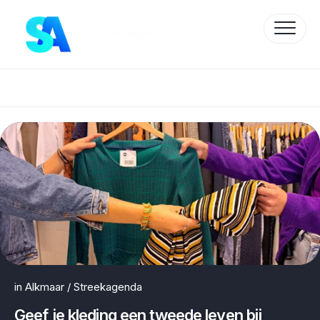
Skip
to
content
Protected by WP Anti-Hacker
in
Alkmaar
/
Streekagenda
Geef je kleding een tweede leven bij