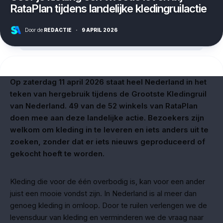
RataPlan tijdens landelijke kledingruilactie
Door de
REDACTIE
·
9 APRIL 2026
Op zaterdag 11 april 2026 staat heel Nederland in het
teken van hergebruik tijdens de Grootste Kledingruil
van Nederland. 49 van de 52 winkels van RataPlan
doen mee aan deze landelijke actie. Bezoekers zijn
welkom om kleding in te leveren en iets anders uit te
zoeken, zonder dat er iets nieuws geproduceerd of
gekocht hoeft te worden.
Kleding die voor de één overbodig is, kan voor een ander
juist een mooie vondst zijn. In Nederland is al meer dan
genoeg kleding in omloop. Door te ruilen verlengen we de
levensduur van kleding en verminderen we de vraag naar