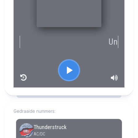
RCAST.NET
Gedraaide nummers: