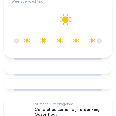
Weersverwachting
Alkmaar
17°C
Helder
08:00
09:00
10:00
11:00
12:00
13:00
‹
›
17°C
21°C
24°C
26°C
27°C
27°C
Alkmaar
Streekagenda
/
Generaties samen bij herdenking
Oosterhout