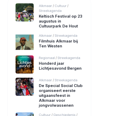
Alkmaar
Cultuur
/
/
Streekagenda
Keltisch Festival op 23
augustus in
Cultuurpark De Hout
Alkmaar
Streekagenda
/
Filmhuis Alkmaar bij
Ten Westen
Regionaal
Streekagenda
/
Honderd jaar
Lichtjesavond Bergen
Alkmaar
Streekagenda
/
De Special Social Club
organiseert eerste
uitgaansfeest in
Alkmaar voor
jongvolwassenen
Cultuur
Geschiedenis
/
/