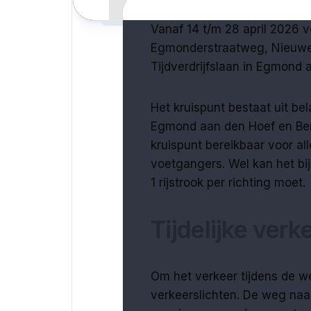
Vanaf 14 t/m 28 april 2026 
Egmonderstraatweg, Nieuwe
Tijdverdrijfslaan in Egmond
Het kruispunt bestaat uit b
Egmond aan den Hoef en Ber
kruispunt bereikbaar voor all
voetgangers. Wel kan het bij
1 rijstrook per richting moet.
Tijdelijke verk
Om het verkeer tijdens de w
verkeerslichten. De weg naar