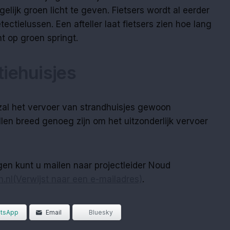
elijk groen licht te geven. Fietsers wordt al eerder
ctielussen. Een afteller laat fietsers zien hoe lang
ht op groen springt.
iehuisjes
al het vervoer van strandhuisjes gewoon
len breed genoeg zijn om het uitzonderlijk vervoer
gen kunt u mailen naar projectleider Noud
.nl(Verwijst naar een e-mailadres)
.
tsApp
Email
Bluesky