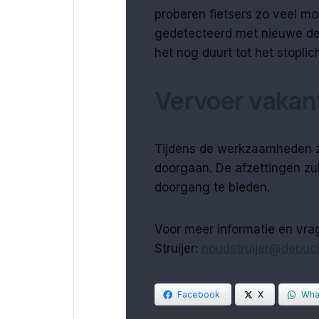
proberen fietsers zo veel mog
gedetecteerd met nieuwe dete
het nog duurt tot het stoplic
Vervoer vakant
Tijdens de werkzaamheden z
doorgaan. De afzettingen zul
doorgang te bieden.
Voor meer informatie en vra
Struijer:
noudstruijer@debuch
Facebook
X
Wha