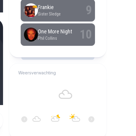
RCAST.NET
Weersverwachting
Alkmaar
17°C
Bewolkt
05:00
06:00
07:00
08:00
09:00
10:0
‹
›
17°C
17°C
16°C
17°C
18°C
19°