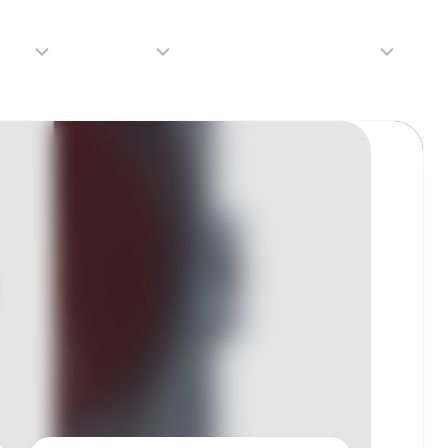
adio
Adverteren
Tip de redactie
Contact
Luister
Adverteren
Contact
LIVE
Over
ons
da