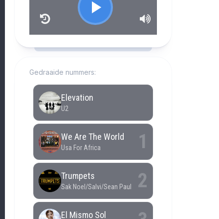
RCAST.NET
Gedraaide nummers: