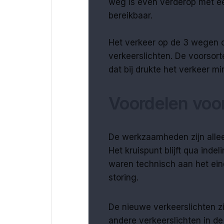
weg is even verderop met e
bereikbaar.
Het verkeer op de 3 wegen die
verkeerslichten. De voorsorte
dat bij drukte het verkeer mi
Voordelen voor
De werkzaamheden zijn allee
Het kruispunt blijft qua inde
waren technisch aan het ein
storing.
De nieuwe verkeerslichten z
andere verkeerslichten in de