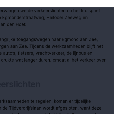
vervangen we de verkeerslichten op het kruispunt
 Egmonderstraatweg, Heilooër Zeeweg en
 aan den Hoef.
elangrijke toegangswegen naar Egmond aan Zee,
gen aan Zee. Tijdens de werkzaamheden blijft het
e auto’s, fietsers, vrachtverkeer, de lijnbus en
 drukte wat langer duren, omdat al het verkeer over
eerslichten
erkzaamheden te regelen, komen er tijdelijke
 de Tijdverdrijfslaan wordt afgesloten, want deze