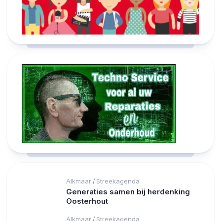
Alkmaar
Streekagenda
/
Generaties samen bij herdenking
Oosterhout
Alkmaar
Streekagenda
/