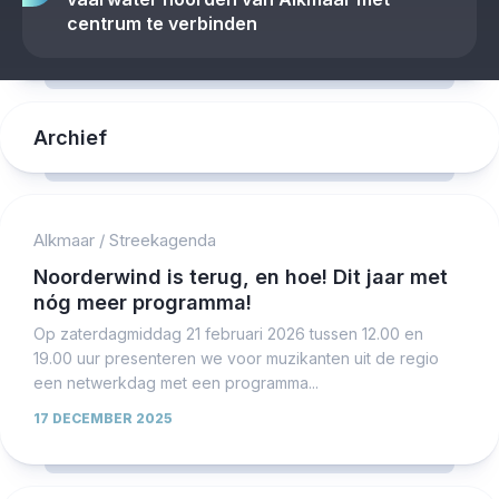
centrum te verbinden
Archief
Alkmaar
/
Streekagenda
Noorderwind is terug, en hoe! Dit jaar met
nóg meer programma!
Op zaterdagmiddag 21 februari 2026 tussen 12.00 en
19.00 uur presenteren we voor muzikanten uit de regio
een netwerkdag met een programma...
17 DECEMBER 2025