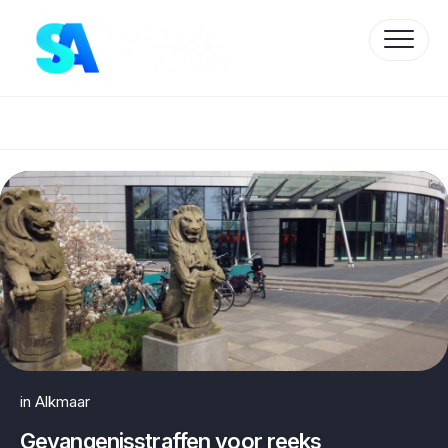
Skip
to
content
Protected by WP Anti-Hacker
in
Alkmaar
Gevangenisstraffen voor reeks