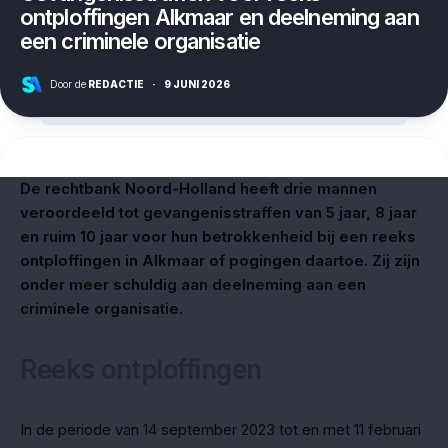
ontploffingen Alkmaar en deelneming aan
een criminele organisatie
Door de
REDACTIE
·
9 JUNI 2026
De rechtbank Noord-Holland heeft drie mannen
veroordeeld tot gevangenisstraffen van 5 jaar, 8 jaar
en ruim 10 jaar voor hun betrokkenheid bij een reeks
ontploffingen in Alkmaar of pogingen daartoe. Zij zijn
onder meer schuldig aan deelneming aan een
criminele organisatie.
Reeks ontploffingen
In de periode van 14 september 2023 tot en met 11 februari