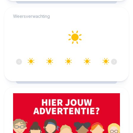
Weersverwachting
Alkmaar
24°C
Helder
10:00
11:00
12:00
13:00
14:00
15:00
‹
›
24°C
26°C
27°C
27°C
28°C
28°C