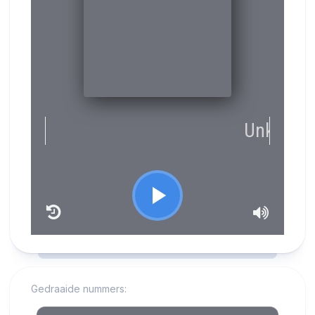
RCAST.NET
Gedraaide nummers: