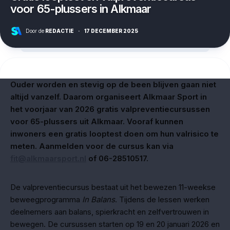
voor 65-plussers in Alkmaar
Door de
REDACTIE
·
17 DECEMBER 2025
Ouder worden en stevig op de been blijven gaan niet
altijd vanzelf. Daarom organiseert Alkmaar Sport in
het voorjaar van 2026 gratis valpreventiecursussen
voor 65-plussers uit Alkmaar. Vooraf kunnen
inwoners een gratis looptest doen om hun valrisico te
meten. Aanmelden voor de cursus kan via
fit@alkmaarsport.nl
of 06-28510517.
De valpreventiecursus bestaat uit het bewezen 11-weekse
beweegprogramma
In Balans
. Tijdens de lessen werken
deelnemers aan balans, spierkracht en zelfvertrouwen in
bewegen. De cursussen starten op 19 en 20 januari 2026 en