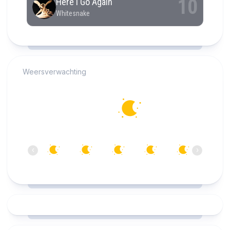
RCAST.NET
Weersverwachting
Alkmaar
17°C
Helder
00:00
01:00
02:00
03:00
04:00
05:00
‹
›
17°C
15°C
14°C
14°C
13°C
13°C