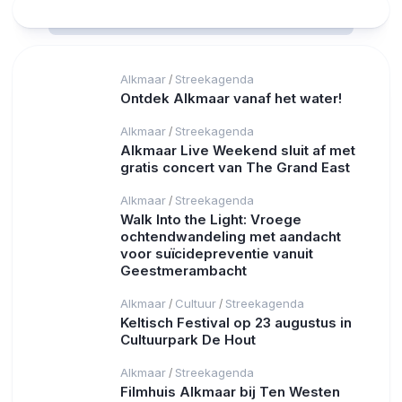
Alkmaar
Streekagenda
/
Ontdek Alkmaar vanaf het water!
Alkmaar
Streekagenda
/
Alkmaar Live Weekend sluit af met
gratis concert van The Grand East
Alkmaar
Streekagenda
/
Walk Into the Light: Vroege
ochtendwandeling met aandacht
voor suïcidepreventie vanuit
Geestmerambacht
Alkmaar
Cultuur
Streekagenda
/
/
Keltisch Festival op 23 augustus in
Cultuurpark De Hout
Alkmaar
Streekagenda
/
Filmhuis Alkmaar bij Ten Westen