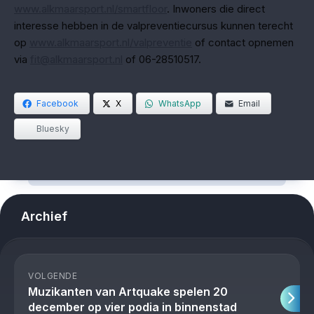
www.alkmaarsport.nl/smartfloor
. Inwoners die direct
interesse hebben in de valpreventiecursus kunnen terecht
op
www.alkmaarsport.nl/valpreventie
of contact opnemen
via
fit@alkmaarsport.nl
of 06-28510517.
Facebook
X
WhatsApp
Email
Bluesky
Archief
VOLGENDE
Muzikanten van Artquake spelen 20
december op vier podia in binnenstad