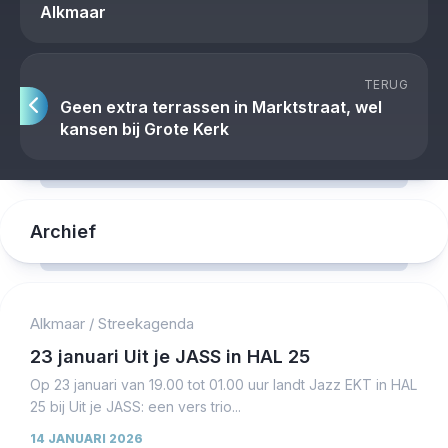
Alkmaar
TERUG
Geen extra terrassen in Marktstraat, wel
kansen bij Grote Kerk
Archief
Alkmaar
/
Streekagenda
23 januari Uit je JASS in HAL 25
Op 23 januari van 19.00 tot 01.00 uur landt Jazz EKT in HAL
25 bij Uit je JASS: een vers trio...
14 JANUARI 2026