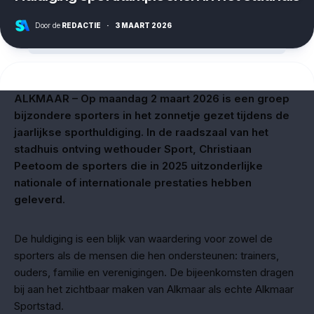
Door de
REDACTIE
·
3 MAART 2026
ALKMAAR – Op maandag 2 maart 2026 is een groep
bijzondere sporters in het zonnetje gezet tijdens de
jaarlijkse sporthuldiging. In de raadszaal van het
stadhuis ontving wethouder Sport, Christiaan
Peetoom de sporters die in 2025 uitzonderlijke
nationale of internationale prestaties hebben
geleverd.
De huldiging is een blijk van waardering voor zowel de
sporters als de mensen die hen ondersteunen: trainers,
ouders, familie en verenigingen. De bijeenkomsten dragen
bij aan het zichtbaar maken van Alkmaar als echte Alkmaar
Sportstad.