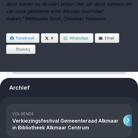
deze manier op de kaart zetten. Het zijn deze mensen die
van onze gemeente echt ‘Alkmaar Sportstad’
maken.”
Wethouder Sport, Christiaan Peetoom.
Facebook
X
WhatsApp
Email
Bluesky
Archief
VOLGENDE
Verkiezingsfestival Gemeenteraad Alkmaar
in Bibliotheek Alkmaar Centrum