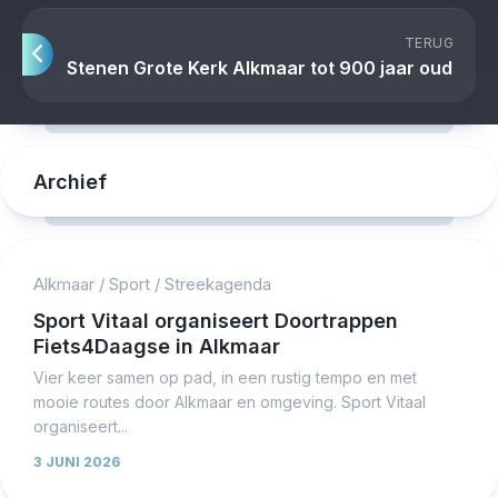
TERUG
Stenen Grote Kerk Alkmaar tot 900 jaar oud
Archief
Alkmaar
/
Sport
/
Streekagenda
Sport Vitaal organiseert Doortrappen
Fiets4Daagse in Alkmaar
Vier keer samen op pad, in een rustig tempo en met
mooie routes door Alkmaar en omgeving. Sport Vitaal
organiseert...
3 JUNI 2026