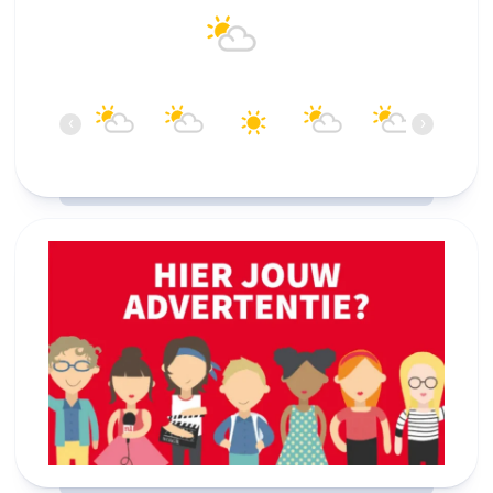
25°C
Overwegend helder
16:00
17:00
18:00
19:00
20:00
21:00
‹
›
25°C
25°C
25°C
25°C
24°C
23°C