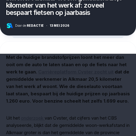
kilometer van het werk af: zoveel
bespaart fietsen op jaarbasis
Door de
REDACTIE
·
13 MEI 2026
Met de huidige brandstofprijzen loont het meer dan
ooit om de auto te laten staan en op de fiets naar het
werk te gaan.
Carrièreplatform Cvster zocht uit
dat de
gemiddelde werknemer in Alkmaar 20,5 kilometer
van het werk af woont. Wie de dieselauto voortaan
laat staan, bespaart bij de huidige prijzen op jaarbasis
1.260 euro. Voor benzine scheelt het zelfs 1.699 euro.
Uit het
onderzoek
van Cvster, dat cijfers van het CBS
analyseerde, blijkt dat de gemiddelde woon-werkafstand in
Alkmaar groter is dan het gemiddelde van de provincie