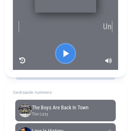
RCAST.NET
Gedraaide nummers: