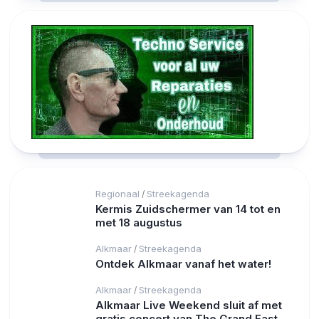
Regionaal
Streekagenda
/
Kermis Zuidschermer van 14 tot en
met 18 augustus
Alkmaar
Streekagenda
/
Ontdek Alkmaar vanaf het water!
Alkmaar
Streekagenda
/
Alkmaar Live Weekend sluit af met
gratis concert van The Grand East