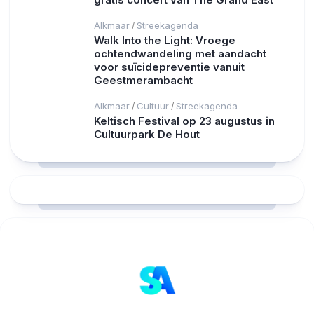
Alkmaar
Streekagenda
/
Walk Into the Light: Vroege
ochtendwandeling met aandacht
voor suïcidepreventie vanuit
Geestmerambacht
Alkmaar
Cultuur
Streekagenda
/
/
Keltisch Festival op 23 augustus in
Cultuurpark De Hout
RCAST.NET