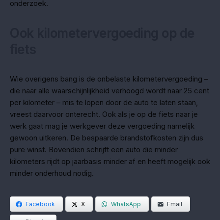
onderzoek.
Ook kilometervergoeding op de
fiets
Wie overigens bang is de onbelaste kilometervergoeding –
die naar alle waarschijnlijkheid verhoogd wordt naar 25 cent
per kilometer – mis te lopen door de auto te laten staan,
vreest daarvoor onterecht. Ook als je op de fiets naar je
werk gaat mag je werkgever deze vergoeding namelijk
gewoon uitkeren. De bespaarde brandstofkosten zijn dus
pure winst. Bovendien schrijft een auto die minder
kilometers rijdt op jaarbasis minder af en heeft mogelijk ook
minder onderhoud nodig.
Facebook
X
WhatsApp
Email