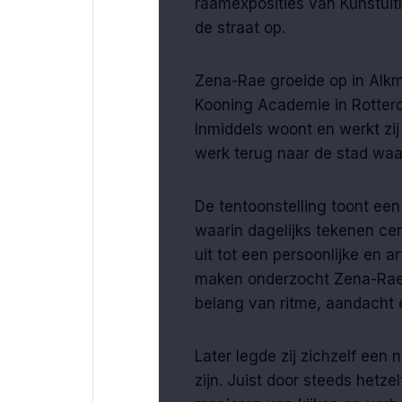
raamexposities van Kunstuit
de straat op.
Zena-Rae groeide op in Alkm
Kooning Academie in Rotterda
Inmiddels woont en werkt zij
werk terug naar de stad waar
De tentoonstelling toont een
waarin dagelijks tekenen ce
uit tot een persoonlijke en a
maken onderzocht Zena-Rae n
belang van ritme, aandacht e
Later legde zij zichzelf een
zijn. Juist door steeds hetz