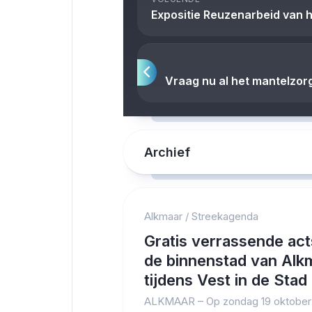
Expositie Reuzenarbeid van 
Vraag nu al het mantelzo
Archief
Alkmaar
/
Streekagenda
Gratis verrassende act
de binnenstad van Alk
tijdens Vest in de Stad
ALKMAAR – Op zondag 19 oktober