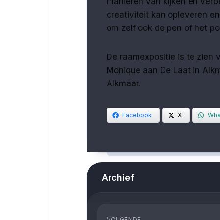
manieren van kijken en verbe
creativiteit kan opleveren e
om zelf ook de pen of het po
De raamexpositie is te zien 
Monique aan De Laat in Alkma
Alkmaar.
Facebook
X
Wha
Archief
VOLGENDE