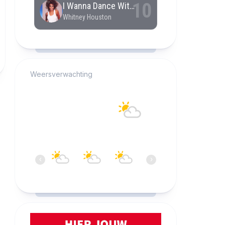
RCAST.NET
Weersverwachting
Alkmaar
21°C
Overwegend bewolkt
16:00
17:00
18:00
19:00
20:00
21:0
‹
›
21°C
22°C
21°C
21°C
20°C
19°