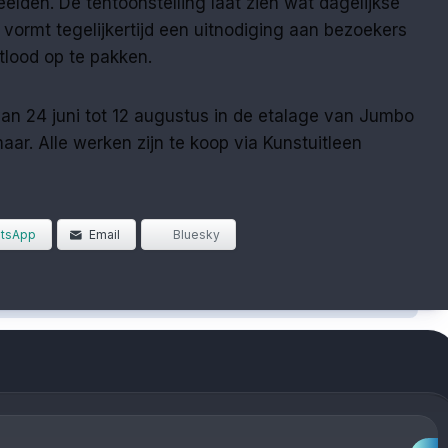
elden. De tentoonstelling laat zien wat dagelijkse
n vormt tegelijkertijd een uitnodiging aan bezoekers
tlood op te pakken.
van 24 juni tot 12 augustus in de etalage van Jumbo
ar. Alle werken zijn te koop via Kunstuitleen
tsApp
Email
Bluesky