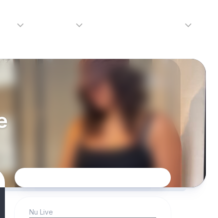
adio
Adverteren
Tip de redactie
Contact
Luister
Adverteren
Contact
LIVE
Over
ons
e
da
Nu Live