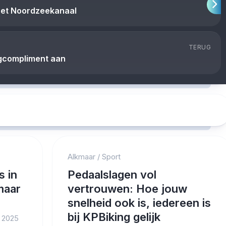
het Noordzeekanaal
TERUG
rgcompliment aan
Alkmaar
/
Sport
s in
Pedaalslagen vol
maar
vertrouwen: Hoe jouw
snelheid ook is, iedereen is
bij KPBiking gelijk
 2025