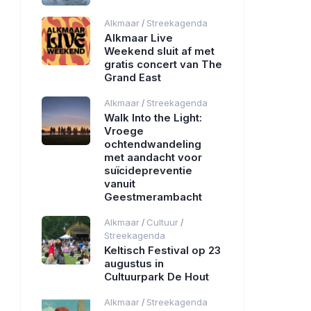
Alkmaar
Streekagenda
/
Alkmaar Live
Weekend sluit af met
gratis concert van The
Grand East
Alkmaar
Streekagenda
/
Walk Into the Light:
Vroege
ochtendwandeling
met aandacht voor
suïcidepreventie
vanuit
Geestmerambacht
Alkmaar
Cultuur
/
/
Streekagenda
Keltisch Festival op 23
augustus in
Cultuurpark De Hout
Alkmaar
Streekagenda
/