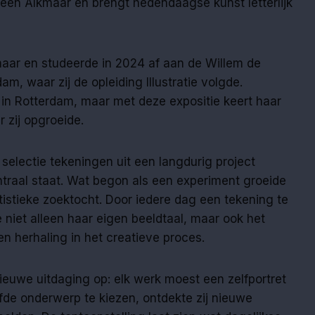
leen Alkmaar en brengt hedendaagse kunst letterlijk
aar en studeerde in 2024 af aan de Willem de
m, waar zij de opleiding Illustratie volgde.
 in Rotterdam, maar met deze expositie keert haar
 zij opgroeide.
 selectie tekeningen uit een langdurig project
ntraal staat. Wat begon als een experiment groeide
rtistieke zoektocht. Door iedere dag een tekening te
iet alleen haar eigen beeldtaal, maar ook het
n herhaling in het creatieve proces.
 nieuwe uitdaging op: elk werk moest een zelfportret
elfde onderwerp te kiezen, ontdekte zij nieuwe