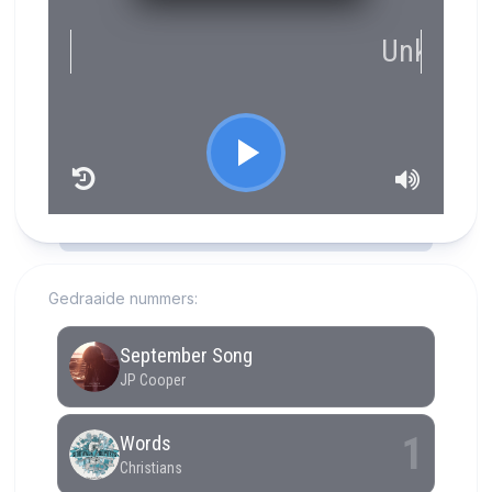
RCAST.NET
Gedraaide nummers: