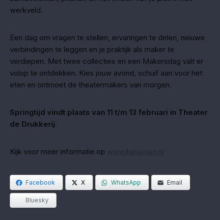
werkveld.
Een dag om vragen te stellen, ervaringen te delen, nieuwe
verbindingen te leggen en je praktijk als maker te
verdiepen. Met twee collecties en een Makersdag valt er
volop te ontdekken. Kies jouw avond, schuif aan voor het
eten en ontmoet de theatermakers van morgen.
Springtijd vindt plaats van 11 t/m 13 februari in Theater
de Drukkerij.
Kijk voor meer informatie op
www.karavaan.nl
Facebook
X
WhatsApp
Email
Bluesky