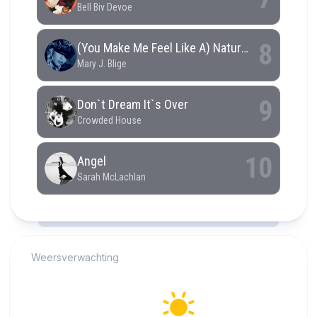
RCAST.NET
Weersverwachting
Alkmaar
24°C
Helder