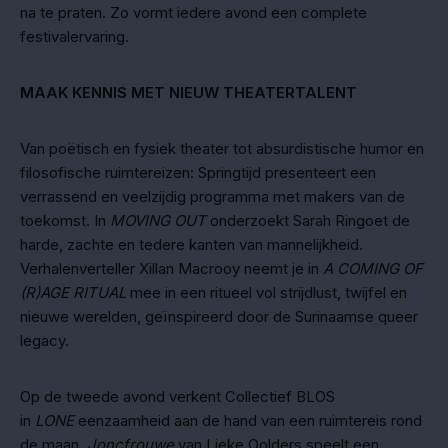
na te praten. Zo vormt iedere avond een complete
festivalervaring.
MAAK KENNIS MET NIEUW THEATERTALENT
Van poëtisch en fysiek theater tot absurdistische humor en
filosofische ruimtereizen: Springtijd presenteert een
verrassend en veelzijdig programma met makers van de
toekomst. In
MOVING OUT
onderzoekt Sarah Ringoet de
harde, zachte en tedere kanten van mannelijkheid.
Verhalenverteller Xillan Macrooy neemt je in
A COMING OF
(R)AGE RITUAL
mee in een ritueel vol strijdlust, twijfel en
nieuwe werelden, geïnspireerd door de Surinaamse queer
legacy.
Op de tweede avond verkent Collectief BLOS
in
LONE
eenzaamheid aan de hand van een ruimtereis rond
de maan.
Joncfrouwe
van Lieke Oolders speelt een