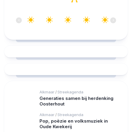
10:00
11:00
12:00
13:00
14:00
15:00
‹
›
24°C
26°C
27°C
27°C
28°C
28°C
Alkmaar
Streekagenda
/
Generaties samen bij herdenking
Oosterhout
Alkmaar
Streekagenda
/
Pop, poëzie en volksmuziek in
Oude Kwekerij