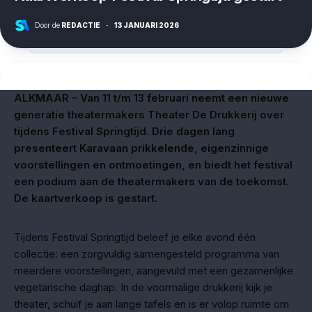
Door de
REDACTIE
·
13 JANUARI 2026
ALKMAAR – Van 11 t/m 13 februari neemt een nieuwe
generatie theatermakers Theater De Drukkerij over
tijdens Festival Springtijd. Drie dagen lang
presenteert Karavaan prikkelende, eigenzinnige
voorstellingen en ontmoetingen, en biedt het festival
een podium aan de theatermakers van de toekomst.
De kaartverkoop is gestart.
Tijdens Festival Springtijd beleef je elke avond één
collectie: een zorgvuldig samengesteld programma van
meerdere voorstellingen, aangevuld met een gezamenlijke
vegetarische daghap. In de voormalige drukkerij kijk je
theater, schuif je aan lange tafels en is er volop ruimte om