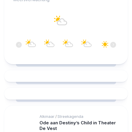
Alkmaar
22°C
Overwegend bewolkt
11:00
12:00
13:00
14:00
15:00
16:00
‹
›
22°C
21°C
22°C
23°C
23°C
23°C
Alkmaar
Streekagenda
/
Ode aan Destiny’s Child in Theater
De Vest