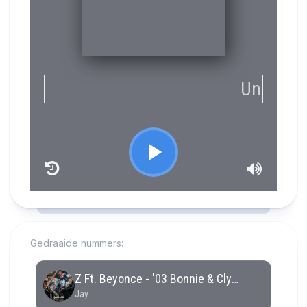
RCAST.NET
Gedraaide nummers: