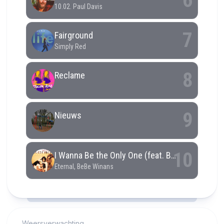
RCAST.NET
Weersverwachting