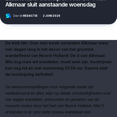
Alkmaar sluit aanstaande woensdag
Door de
REDACTIE
·
2 JUNI 2026
De klok tikt. Over een week verandert Alkmaar weer
vier dagen lang in het decor van het grootste
wandelfeest van Noord-Holland: De 4 van Alkmaar.
Wie nog mee wil wandelen, moet snel zijn. Inschrijven
kan nog tot en met woensdag 23.59 uur. Daarna sluit
de inschrijving definitief.
De weersvoorspellingen voor volgende week zijn
veelbelovend en alles wijst op ideale omstandigheden voor
vier dagen wandelen, ontmoeten en genieten van de
mooiste routes door het hart van Noord-Holland. Met 5
afstanden is er voor ieder niveau wandelaar een