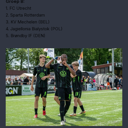
Groep B:
1. FC Utrecht
2. Sparta Rotterdam
3. KV Mechelen (BEL)
4. Jagiellonia Bialystok (POL)
5. Brøndby IF (DEN)