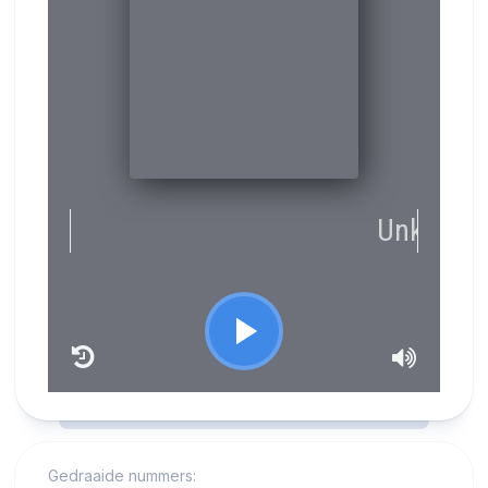
RCAST.NET
Gedraaide nummers: