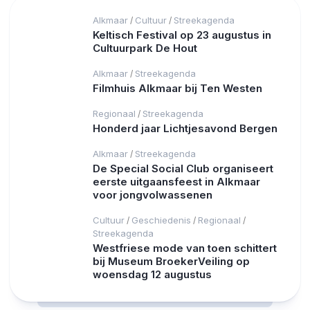
Alkmaar
Cultuur
Streekagenda
/
/
Keltisch Festival op 23 augustus in
Cultuurpark De Hout
Alkmaar
Streekagenda
/
Filmhuis Alkmaar bij Ten Westen
Regionaal
Streekagenda
/
Honderd jaar Lichtjesavond Bergen
Alkmaar
Streekagenda
/
De Special Social Club organiseert
eerste uitgaansfeest in Alkmaar
voor jongvolwassenen
Cultuur
Geschiedenis
Regionaal
/
/
/
Streekagenda
Westfriese mode van toen schittert
bij Museum BroekerVeiling op
woensdag 12 augustus