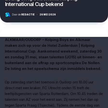
International Cup bekend
Door de
REDACTIE
·
26 MEI 2026
ALKMAAR/OUDORP – Kolping Boys én Alkmaar
maken zich op voor de Hotel Zuiderduin | Kolping
International Cup. Aankomend weekend, zaterdag 30
en zondag 31 mei, staan talenten (JO15) uit binnen- en
buitenland aan de aftrap op sportcomplex De Nollen.
De loting en het speelschema zijn inmiddels bekend.
Op zaterdag start het toernooi in Oudorp om 10.00 uur
direct met een kraker. FC Utrecht onder-15 treft de
leeftijdsgenoten van Sparta Rotterdam. Om 10.45 treden de
talenten van AZ voor het eerst aan. Zij nemen het dan op
tegen Sparta Praag (Tsjechië). Tijdens de eerste dag van