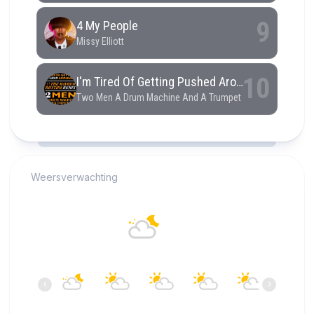
RCAST.NET
Weersverwachting
Alkmaar
17°C
Overwegend bewolkt
06:00
07:00
08:00
09:00
10:00
11:00
‹
›
17°C
16°C
17°C
18°C
19°C
20°C