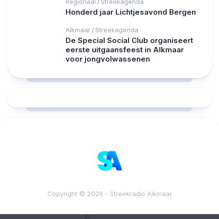
Regionaal
Streekagenda
/
Honderd jaar Lichtjesavond Bergen
Alkmaar
Streekagenda
/
De Special Social Club organiseert
eerste uitgaansfeest in Alkmaar
voor jongvolwassenen
RCAST.NET
Copyright © 2026 - Streekradio Alkmaar