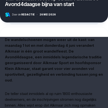
Avond4daagse bijna van start
Door de
REDACTIE
·
26 MEI 2026
De wandelschoenen mogen weer uit de kast: van
maandag 1 tot en met donderdag 4 juni verandert
Alkmaar in één groot wandelfeest. De
Avond4daagse, een inmiddels legendarische traditie
georganiseerd door Alkmaar Sport en hoofdsponsor
Klein Alkmaar, staat garant voor vier avonden vol
sportiviteit, gezelligheid en verbinding tussen jong en
oud.
De teller staat inmiddels al op ruim 1800 enthousiaste
deelnemers, en de inschrijvingen stromen nog dagelijks
binnen. Alles wijst erop dat Alkmaar zich mag opmaken