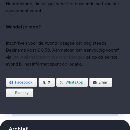
Noorderkade, die dit jaar weer het bruisende hart van het
evenement vormt.
Wandel je mee?
Inschrijven voor de Avond4daagse kan nog steeds.
Deelname kost € 6,50. Aanmelden kan eenvoudig vooraf
via
www.alkmaarsport.nl/avond4daagse
of op de eerste
avond bij het informatiepunt op locatie.
Facebook
X
WhatsApp
Email
Bluesky
Archief