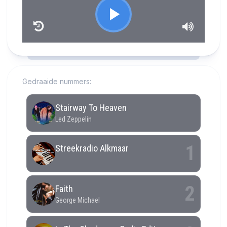
RCAST.NET
Gedraaide nummers: