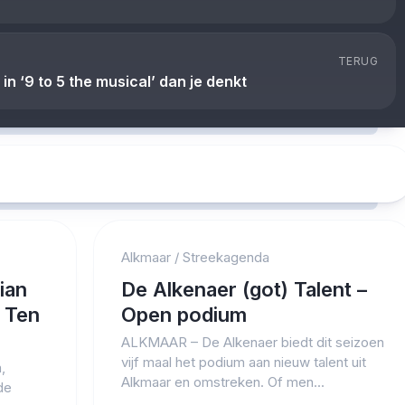
TERUG
in ‘9 to 5 the musical’ dan je denkt
Alkmaar
/
Streekagenda
ian
De Alkenaer (got) Talent –
k Ten
Open podium
ALKMAAR – De Alkenaer biedt dit seizoen
vijf maal het podium aan nieuw talent uit
,
Alkmaar en omstreken. Of men...
de