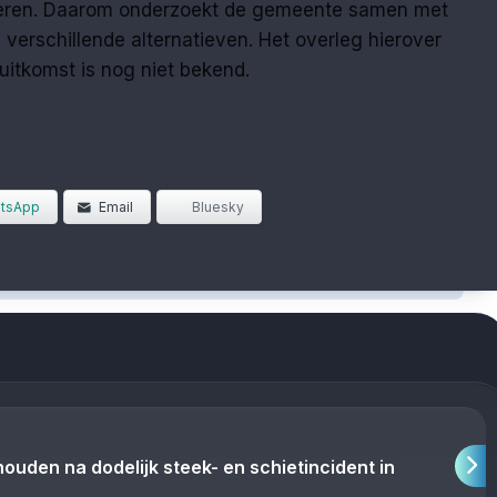
seren. Daarom onderzoekt de gemeente samen met
 verschillende alternatieven. Het overleg hierover
 uitkomst is nog niet bekend.
tsApp
Email
Bluesky
den na dodelijk steek- en schietincident in