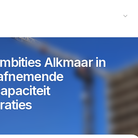
Home
Nieuws
R
Alkmaar
Cultuur
bities Alkmaar in
Kunst
 afnemende
Noord-
Holland
Protected by WP Anti-Hacker
apaciteit
Regio
aties
Sport
Streekagen
Theater
112