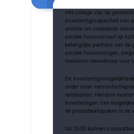
Het college van de gemeent
investeringscapaciteit van w
ambitie om voldoende nieuw
sociale huurvoorraad op kort
belangrijke partners van de
sociale huurwoningen, zorg
realiseren nieuwbouw voor 
De investeringsmogelijkhede
onder meer vennootschapsbe
rentelasten. Hierdoor moete
investeringen. Een mogelijk
de prestatieafspraken is de 
Na 2030 kunnen corporaties n