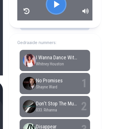
RCAST.NET
Gedraaide nummers: