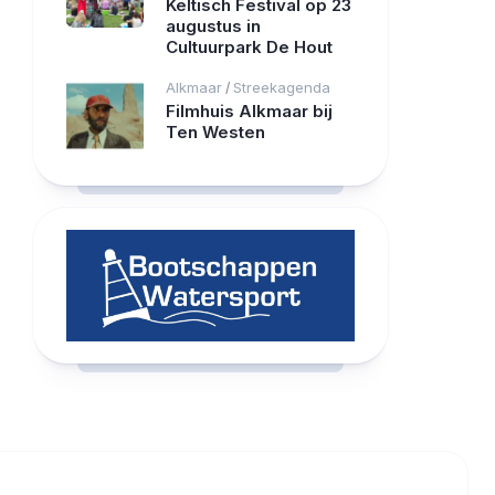
Keltisch Festival op 23
augustus in
Cultuurpark De Hout
Alkmaar
Streekagenda
/
Filmhuis Alkmaar bij
Ten Westen
RCAST.NET