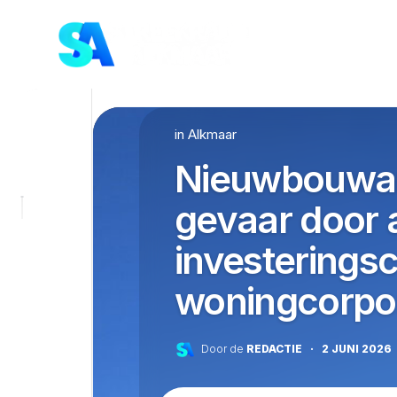
Skip
to
content
in
Alkmaar
Nieuwbouwam
gevaar door
investeringsc
woningcorpor
Door de
REDACTIE
·
2 JUNI 2026