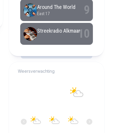
RCAST.NET
Weersverwachting
Alkmaar
20°C
Overwegend bewolkt
15:00
16:00
17:00
18:00
19:00
20:0
‹
›
20°C
21°C
22°C
21°C
21°C
20°