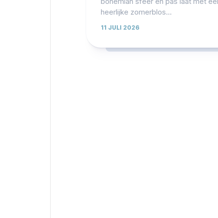
bohemian sfeer en pas laat met ee
heerlijke zomerblos...
11 JULI 2026