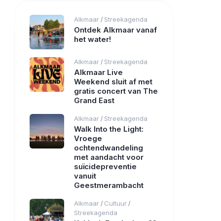
Alkmaar
Streekagenda
/
Ontdek Alkmaar vanaf
het water!
Alkmaar
Streekagenda
/
Alkmaar Live
Weekend sluit af met
gratis concert van The
Grand East
Alkmaar
Streekagenda
/
Walk Into the Light:
Vroege
ochtendwandeling
met aandacht voor
suïcidepreventie
vanuit
Geestmerambacht
Alkmaar
Cultuur
/
/
Streekagenda