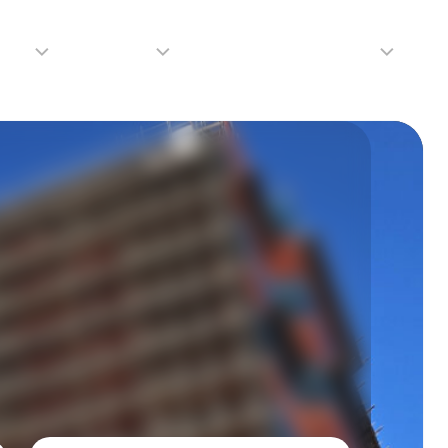
adio
Adverteren
Tip de redactie
Contact
Luister
Adverteren
Contact
LIVE
Over
ons
da