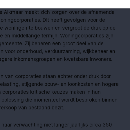
e Alkmaar maakt zich zorgen over de afnemende
oningcorporaties. Dit heeft gevolgen voor de
e woningen te bouwen en vergroot de druk op de
e en middellange termijn. Woningcorporaties zijn
 gemeente. Zij beheren een groot deel van de
en voor onderhoud, verduurzaming, wijkbeheer en
lagere inkomensgroepen en kwetsbare inwoners.
n van corporaties staan echter onder druk door
lasting, stijgende bouw- en loonkosten en hogere
n corporaties kritische keuzes maken in hun
e oplossing die momenteel wordt besproken binnen
verkoop van bestaand bezit.
aar verwachting niet langer jaarlijks circa 350