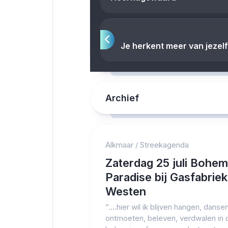
Je herkent meer van jezelf 
Archief
Alkmaar
/
Streekagenda
Zaterdag 25 juli Bohem
Paradise bij Gasfabrie
Westen
“….hier wil ik blijven hangen, dansen
ontmoeten, beleven, verdwalen in 