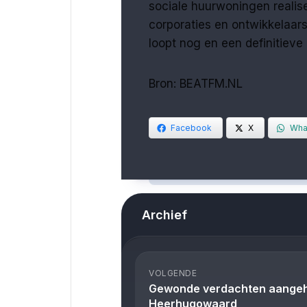
sociale huurwoningen reali
corporaties en ontwikkelaars
loopt nog en een definitieve
Bron: BEATFM.NL
Facebook
X
Wha
Archief
VOLGENDE
Gewonde verdachten aangehou
Heerhugowaard