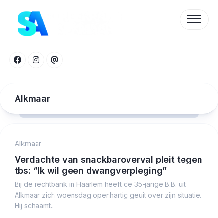
Skip
to
content
Alkmaar
Alkmaar
Protected by WP Anti-Hacker
Verdachte van snackbaroverval pleit tegen
tbs: “Ik wil geen dwangverpleging”
Bij de rechtbank in Haarlem heeft de 35-jarige B.B. uit
Alkmaar zich woensdag openhartig geuit over zijn situatie.
Hij schaamt...