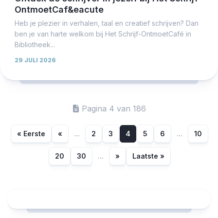
OntmoetCaf&eacute
Heb je plezier in verhalen, taal en creatief schrijven? Dan
ben je van harte welkom bij Het Schrijf-OntmoetCafé in
Bibliotheek...
29 JULI 2026
Pagina 4 van 186
« Eerste
«
...
2
3
4
5
6
...
10
20
30
...
»
Laatste »