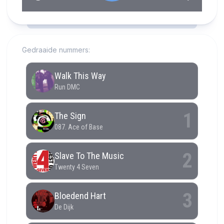
RCAST.NET
Gedraaide nummers: