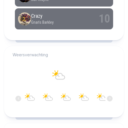
RCAST.NET
Weersverwachting
Alkmaar
21°C
Overwegend bewolkt
15:00
16:00
17:00
18:00
19:00
20:00
‹
›
21°C
21°C
21°C
20°C
20°C
19°C