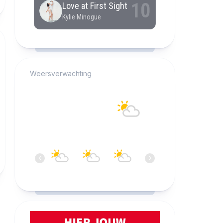
RCAST.NET
Weersverwachting
Alkmaar
20°C
Overwegend bewolkt
10:00
11:00
12:00
13:00
14:00
15:0
‹
›
20°C
21°C
21°C
21°C
21°C
21°