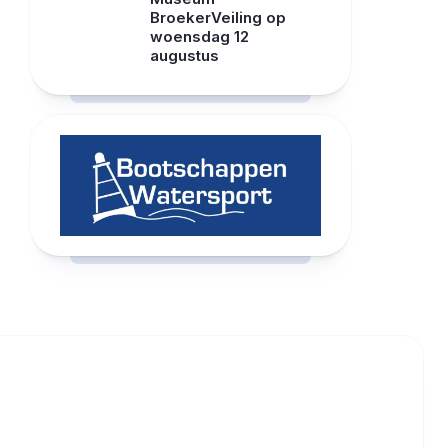
BroekerVeiling op
woensdag 12
augustus
RCAST.NET