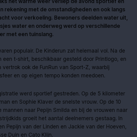
s het warme weer verliep de avond sportief en
den rekening met de omstandigheden en ook langs
acht voor verkoeling. Bewoners deelden water uit,
lesjes water en onderweg werd op verschillende
r met een tuinslang.
aren populair. De Kinderun zat helemaal vol. Na de
n een t-shirt, beschikbaar gesteld door Printlogo, en
n vertrok ook de FunRun van Sport-Z, waarbij
e sfeer en op eigen tempo konden meedoen.
istratie werd sportief gestreden. Op de 5 kilometer
man en Sophie Klaver de snelste vrouw. Op de 10
de mannen naar Pepijn Smilda en bij de vrouwen naar
trijdkids groeit het aantal deelnemers gestaag. In
en Pepijn van der Linden en Jackie van der Hoeven,
sse Duin en Cato Klijn.