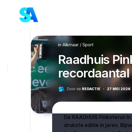
Skip
to
content
in
Alkmaar
/
Sport
Raadhuis Pin
recordaantal
Door de
REDACTIE
·
27 MEI 2026
De RAADHUIS Pinksterun in
drukste editie in jaren. Bi