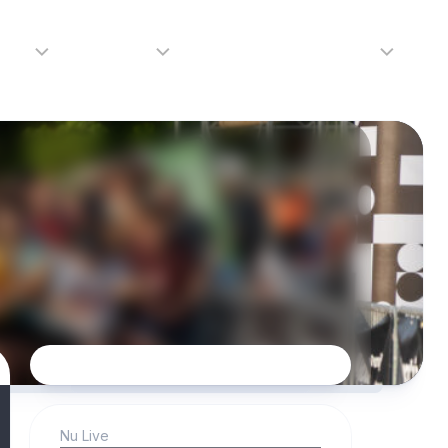
adio
Adverteren
Tip de redactie
Contact
Luister
Adverteren
Contact
LIVE
Over
ons
da
Nu Live