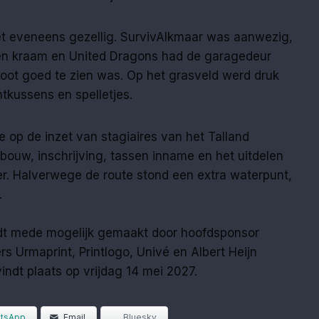
et eveneens gezellig. SurvivAlkmaar was aanwezig,
en kraam en United Dragons had de garagedeur
ot goed te zien was. Op het grasveld werd druk
tkussens en spelletjes.
op de inzet van stagiaires van het Talland
pbouw, inschrijving, tassen inname en het uitdelen
er. Halverwege de route stond een extra waterpunt,
.
dt mede mogelijk gemaakt door hoofdsponsor
rs Urmaprint, Printlogo, Univé en Albert Heijn
indt plaats op vrijdag 14 mei 2027.
tsApp
Email
Bluesky