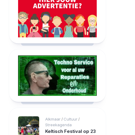
Alkmaar
Cultuur
/
/
Streekagenda
Keltisch Festival op 23