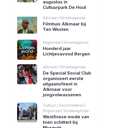
augustus in
Cultuurpark De Hout
Alkmaar
Streekagenda
/
Filmhuis Alkmaar bij
Ten Westen
Regionaal
Streekagenda
/
Honderd jaar
Lichtjesavond Bergen
Alkmaar
Streekagenda
/
De Special Social Club
organiseert eerste
uitgaansfeest in
Alkmaar voor
jongvolwassenen
Cultuur
Geschiedenis
/
/
Regionaal
Streekagenda
/
Westfriese mode van
toen schittert bij
Museum