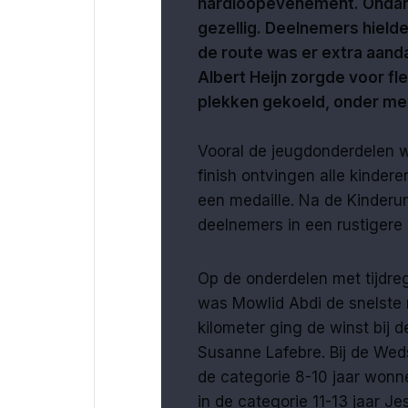
hardloopevenement. Ondank
gezellig. Deelnemers hiel
de route was er extra aand
Albert Heijn zorgde voor f
plekken gekoeld, onder mee
Vooral de jeugdonderdelen w
finish ontvingen alle kindere
een medaille. Na de Kinderu
deelnemers in een rustiger
Op de onderdelen met tijdreg
was Mowlid Abdi de snelste 
kilometer ging de winst bij 
Susanne Lafebre. Bij de Weds
de categorie 8-10 jaar wonn
in de categorie 11-13 jaar Je