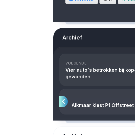
Archief
VOLGENDE
Vier auto`s betrokken bij ko
gewonden
Alkmaar kiest P1 Offstree