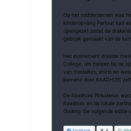
Op het middenterrein was h
kinderopvang Partout had e
opengezet zodat de drakenbo
gebruik gemaakt van de luch
Het evenement draaide mede 
College, die hielpen bij de o
van medailles, shirts en wat
bemand door RAADHUIS zelf
De Raadhuis Pinksterun wor
Raadhuis en de lokale partne
Oudorp. De volgende editie v
Facebook
X
Wha