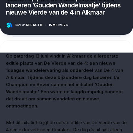
lanceren ‘Gouden Wandelmaatje’ tijdens
nieuwe Vierde van de 4 in Alkmaar
Door de
REDACTIE
·
15 MEI 2026
Op zaterdag 13 juni vindt in Alkmaar de allereerste
editie plaats van De Vierde van de 4: een nieuwe
1daagse wandelervaring als onderdeel van De 4 van
Alkmaar. Tijdens deze bijzondere dag lanceren Le
Champion en Bever samen het initiatief ‘Gouden
Wandelmaatje’. Een warm en laagdrempelig concept
dat draait om samen wandelen en nieuwe
ontmoetingen.
Met dit initiatief krijgt de eerste editie van De Vierde van de
4 een extra verbindend karakter. De dag draait niet alleen