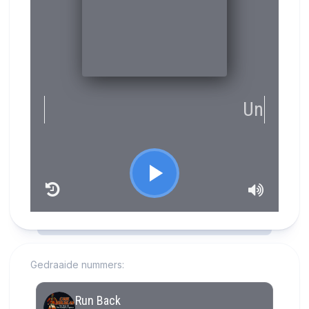
RCAST.NET
Gedraaide nummers: