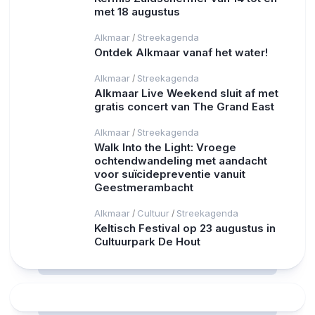
met 18 augustus
Alkmaar
Streekagenda
/
Ontdek Alkmaar vanaf het water!
Alkmaar
Streekagenda
/
Alkmaar Live Weekend sluit af met
gratis concert van The Grand East
Alkmaar
Streekagenda
/
Walk Into the Light: Vroege
ochtendwandeling met aandacht
voor suïcidepreventie vanuit
Geestmerambacht
Alkmaar
Cultuur
Streekagenda
/
/
Keltisch Festival op 23 augustus in
Cultuurpark De Hout
RCAST.NET