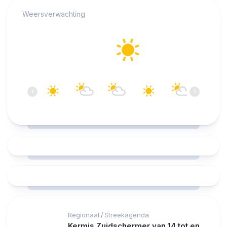
Weersverwachting
Alkmaar
25°C
Helder
15:00
16:00
17:00
18:00
19:00
20:00
‹
›
25°C
25°C
25°C
25°C
25°C
24°C
Regionaal
Streekagenda
/
Kermis Zuidschermer van 14 tot en