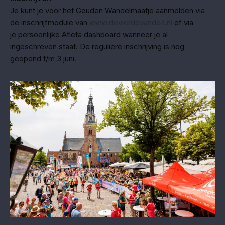
Je kunt je voor het Gouden Wandelmaatje aanmelden via
de inschrijfmodule van
www.devierdevande4.nl
of via
je persoonlijke Atleta dashboard wanneer je al
ingeschreven staat. De reguliere inschrijving is nog
geopend t/m 3 juni.