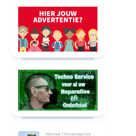
Alkmaar
Streekagenda
/