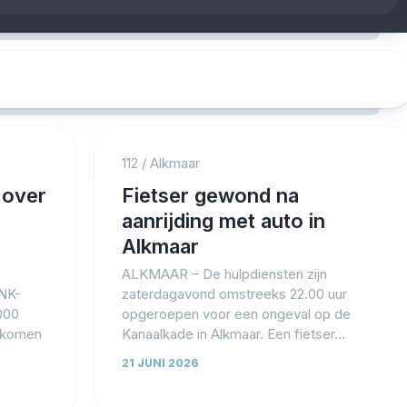
112
/
Alkmaar
 over
Fietser gewond na
aanrijding met auto in
Alkmaar
ALKMAAR – De hulpdiensten zijn
VNK-
zaterdagavond omstreeks 22.00 uur
.000
opgeroepen voor een ongeval op de
r komen
Kanaalkade in Alkmaar. Een fietser...
21 JUNI 2026