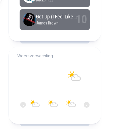
RCAST.NET
Weersverwachting
Alkmaar
19°C
Overwegend bewolkt
10:00
11:00
12:00
13:00
14:00
15:0
‹
›
19°C
20°C
20°C
20°C
21°C
21°