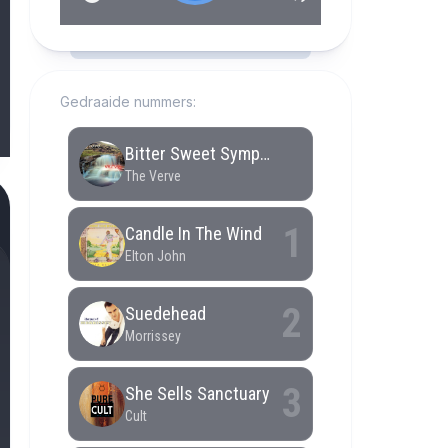
RCAST.NET
Gedraaide nummers: