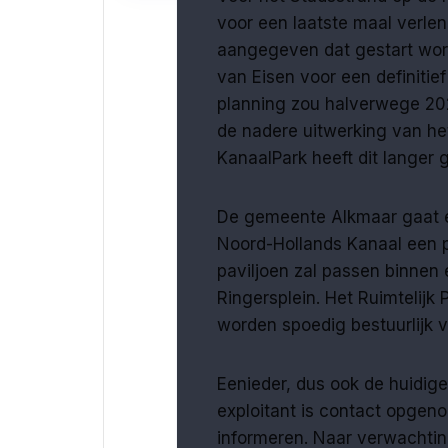
voor een laatste maal verle
aangegeven dat gestart wor
van Eisen voor een definiti
planning zou halverwege 20
de nadere uitwerking van he
KanaalPark heeft dit langer 
De gemeente Alkmaar gaat er
Noord-Hollands Kanaal een p
paviljoen zal passen binnen 
Ringersplein. Het Ruimtelij
worden spoedig bestuurlijk v
Eenieder, dus ook de huidige
exploitant is contact opge
informeren. Naar verwachting