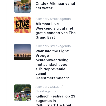
Ontdek Alkmaar vanaf
het water!
Alkmaar
Streekagenda
/
Alkmaar Live
Weekend sluit af met
gratis concert van The
Grand East
Alkmaar
Streekagenda
/
Walk Into the Light:
Vroege
ochtendwandeling
met aandacht voor
suïcidepreventie
vanuit
Geestmerambacht
Alkmaar
Cultuur
/
/
Streekagenda
Keltisch Festival op 23
augustus in
Cultuurpark De Hout