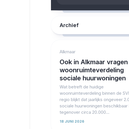
Archief
Alkmaar
Ook in Alkmaar vragen
woonruimteverdeling
sociale huurwoningen
Wat betreft de huidige
woonruimteverdeling binnen de S
regio blijkt dat jaarlijks ongeveer 2
sociale huurwoningen beschikbaa
tegenover circa 20.000...
18 JUNI 2026