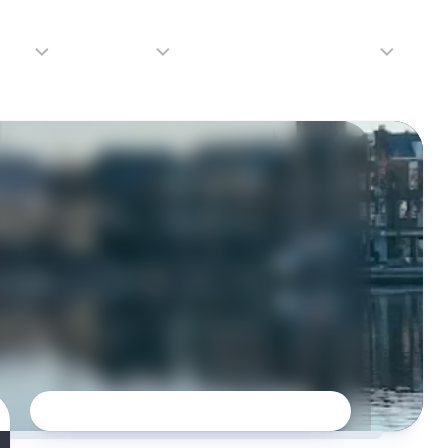
adio
Adverteren
Tip de redactie
Contact
Luister
Adverteren
Contact
LIVE
Over
ons
da