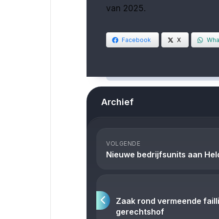
van 2025.
Facebook
X
Wha
Archief
VOLGENDE
Nieuwe bedrijfsunits aan He
Zaak rond vermeende fail
gerechtshof