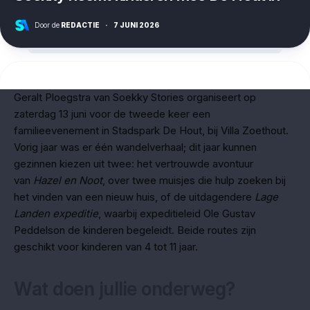
Door de
REDACTIE
·
7 JUNI 2026
Geralt Ploegstra van Soekky Stories organiseert op
zaterdag 13 juni voor de tweede keer een
familieevenement in Stadspark De Hout, bij Villa Zoethout.
Vorig jaar was er één wandelverhaal; dit jaar kunnen
gezinnen kiezen uit twee: het vertrouwde avontuur
van
Hazel en Noot
, over twee muisjes die hulp zoeken bij
het vinden van een nieuw huis, of de uitdagendere
Lage
Landen expeditie
, waarbij expeditieleid Ole Gustav
Peddelson de kinderen begeleidt. Beide routes zijn
geschikt voor kinderen van 4 tot 11 jaar.
Wat doen jullie onderweg?