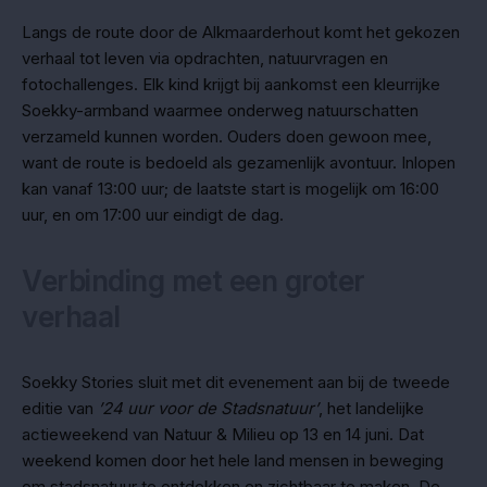
Langs de route door de Alkmaarderhout komt het gekozen
verhaal tot leven via opdrachten, natuurvragen en
fotochallenges. Elk kind krijgt bij aankomst een kleurrijke
Soekky-armband waarmee onderweg natuurschatten
verzameld kunnen worden. Ouders doen gewoon mee,
want de route is bedoeld als gezamenlijk avontuur. Inlopen
kan vanaf 13:00 uur; de laatste start is mogelijk om 16:00
uur, en om 17:00 uur eindigt de dag.
Verbinding met een groter
verhaal
Soekky Stories sluit met dit evenement aan bij de tweede
editie van
’24 uur voor de Stadsnatuur’
, het landelijke
actieweekend van Natuur & Milieu op 13 en 14 juni. Dat
weekend komen door het hele land mensen in beweging
om stadsnatuur te ontdekken en zichtbaar te maken. De