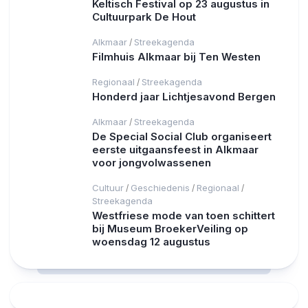
Keltisch Festival op 23 augustus in
Cultuurpark De Hout
Alkmaar
Streekagenda
/
Filmhuis Alkmaar bij Ten Westen
Regionaal
Streekagenda
/
Honderd jaar Lichtjesavond Bergen
Alkmaar
Streekagenda
/
De Special Social Club organiseert
eerste uitgaansfeest in Alkmaar
voor jongvolwassenen
Cultuur
Geschiedenis
Regionaal
/
/
/
Streekagenda
Westfriese mode van toen schittert
bij Museum BroekerVeiling op
woensdag 12 augustus
RCAST.NET