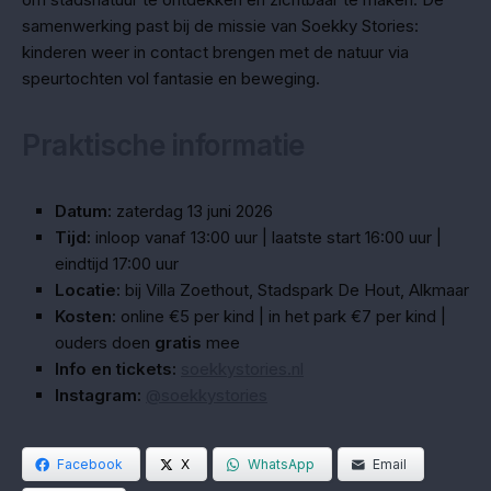
samenwerking past bij de missie van Soekky Stories:
kinderen weer in contact brengen met de natuur via
speurtochten vol fantasie en beweging.
Praktische informatie
Datum:
zaterdag 13 juni 2026
Tijd:
inloop vanaf 13:00 uur | laatste start 16:00 uur |
eindtijd 17:00 uur
Locatie:
bij Villa Zoethout, Stadspark De Hout, Alkmaar
Kosten:
online €5 per kind | in het park €7 per kind |
ouders doen
gratis
mee
Info en tickets:
soekkystories.nl
Instagram:
@soekkystories
Facebook
X
WhatsApp
Email