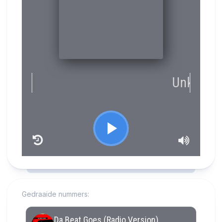
RCAST.NET
Gedraaide nummers: