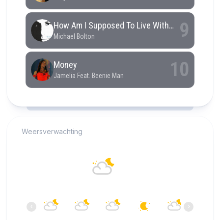
RCAST.NET
Weersverwachting
Alkmaar
18°C
Overwegend helder
02:00
03:00
04:00
05:00
06:00
07:00
‹
›