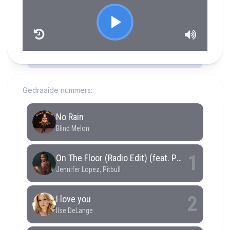
RCAST.NET
Gedraaide nummers: