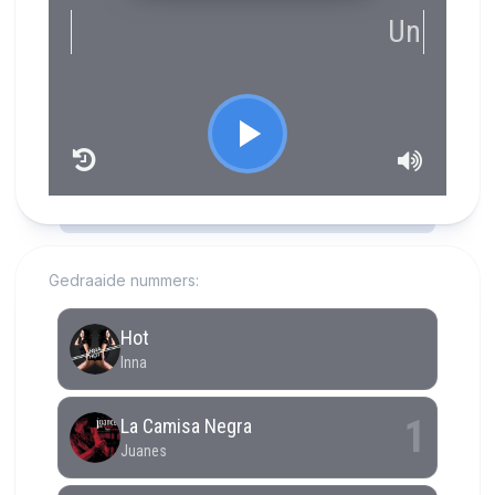
RCAST.NET
Gedraaide nummers: