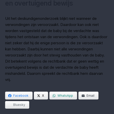
en overtuigend bewijs
Uit het deskundigenonderzoek blijkt niet wanneer de
verwondingen zijn veroorzaakt. Daardoor kan ook niet
worden vastgesteld dat de baby bij de verdachte was
tijdens het ontstaan van de verwondingen. Ook is daardoor
niet zeker dat hij de enige persoon is die ze veroorzaakt
kan hebben. Daarbij kunnen niet alle verwondingen
veroorzaakt zijn door het stevig vasthouden van de baby.
Dit betekent volgens de rechtbank dat er geen wettig en
overtuigend bewijs is dat de verdachte de baby heeft
mishandeld. Daarom spreekt de rechtbank hem daarvan
vrij.
Facebook
X
WhatsApp
Email
Bluesky