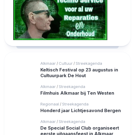
Alkmaar
Cultuur
Streekagenda
/
/
Keltisch Festival op 23 augustus in
Cultuurpark De Hout
Alkmaar
Streekagenda
/
Filmhuis Alkmaar bij Ten Westen
Regionaal
Streekagenda
/
Honderd jaar Lichtjesavond Bergen
Alkmaar
Streekagenda
/
De Special Social Club organiseert
eerste uitgaansfeest in Alkmaar