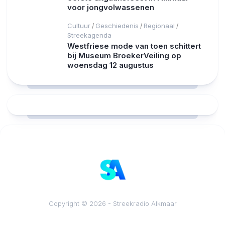
voor jongvolwassenen
Cultuur
Geschiedenis
Regionaal
/
/
/
Streekagenda
Westfriese mode van toen schittert
bij Museum BroekerVeiling op
woensdag 12 augustus
RCAST.NET
Copyright © 2026 - Streekradio Alkmaar