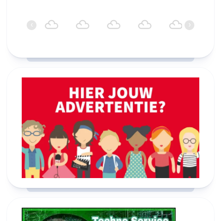
01:00
02:00
03:00
04:00
05:00
06:00
‹
›
18°C
17°C
17°C
17°C
17°C
17°C