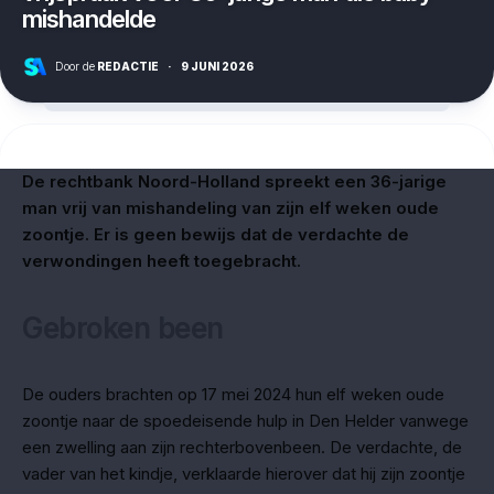
mishandelde
Door de
REDACTIE
·
9 JUNI 2026
De rechtbank Noord-Holland spreekt een 36-jarige
man vrij van mishandeling van zijn elf weken oude
zoontje. Er is geen bewijs dat de verdachte de
verwondingen heeft toegebracht.
Gebroken been
De ouders brachten op 17 mei 2024 hun elf weken oude
zoontje naar de spoedeisende hulp in Den Helder vanwege
een zwelling aan zijn rechterbovenbeen. De verdachte, de
vader van het kindje, verklaarde hierover dat hij zijn zoontje