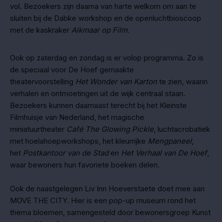
vol. Bezoekers zijn daarna van harte welkom om aan te
sluiten bij de Dabke workshop en de openluchtbioscoop
met de kaskraker
Alkmaar op Film
.
Ook op zaterdag en zondag is er volop programma. Zo is
de speciaal voor De Hoef gemaakte
theatervoorstelling
Het Wonder van Karton
te zien, waarin
verhalen en ontmoetingen uit de wijk centraal staan.
Bezoekers kunnen daarnaast terecht bij het Kleinste
Filmhuisje van Nederland, het magische
miniatuurtheater
Café The Glowing Pickle
, luchtacrobatiek
met hoelahoepworkshops, het kleurrijke
Mengpaneel
,
het
Postkantoor van de Stad
en
Het Verhaal van De Hoef
,
waar bewoners hun favoriete boeken delen.
Ook de naastgelegen Liv Inn Hoeverstaete doet mee aan
MOVE THE CITY. Hier is een pop-up museum rond het
thema bloemen, samengesteld door bewonersgroep Kunst