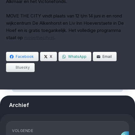
Alkmaar en het Victoriefonds.
MOVE THE CITY vindt plaats van 12 t/m 14 juni in en rond
wijkcentrum De Alkenhorst en Liv Inn Hoeverstaete in De
Hoef en is gratis toegankelijk. Het volledige programma
staat op
movethecity.nl
.
Facebook
X
WhatsApp
Email
Bluesky
Archief
VOLGENDE