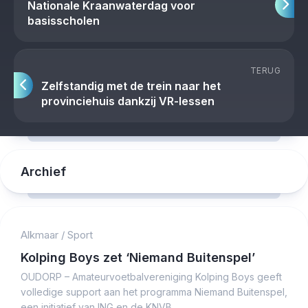
Nationale Kraanwaterdag voor
basisscholen
TERUG
Zelfstandig met de trein naar het
provinciehuis dankzij VR-lessen
Archief
Alkmaar
/
Sport
Kolping Boys zet ‘Niemand Buitenspel’
OUDORP – Amateurvoetbalvereniging Kolping Boys geeft
volledige support aan het programma Niemand Buitenspel,
een initiatief van ING en de KNVB...