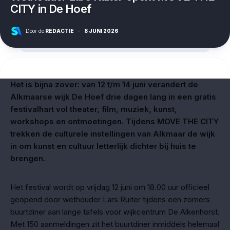
CITY in De Hoef
Door de
REDACTIE
·
8 JUNI 2026
Het is bijna zover: van 12 t/m 14 juni verandert de
Alkmaarse wijk De Hoef drie dagen lang in een gratis
festivalhart vol theater, film, muziek, kunst,
workshops en ontmoetingen. Tijdens MOVE THE CITY
trekken de culturele instellingen van Alkmaar de wijk
in om kunst en cultuur letterlijk dichter bij huis te
brengen.
Het festival wordt op vrijdag 12 juni om 18.00 uur officieel
geopend door wethouder Lars Ruiter tijdens een zomers
buurtdiner aan lange tafels voor wijkcentrum De Alkenhorst.
Met 150 aanmeldingen zit het buurtdiner inmiddels helemaal