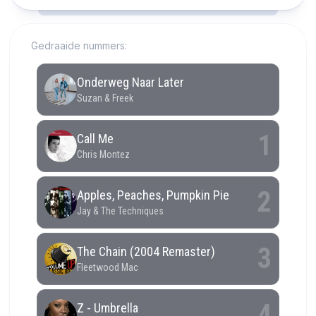
RCAST.NET
Gedraaide nummers: