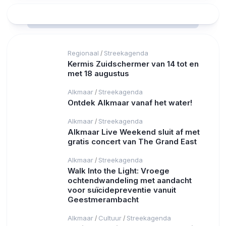
Regionaal
Streekagenda
/
Kermis Zuidschermer van 14 tot en
met 18 augustus
Alkmaar
Streekagenda
/
Ontdek Alkmaar vanaf het water!
Alkmaar
Streekagenda
/
Alkmaar Live Weekend sluit af met
gratis concert van The Grand East
Alkmaar
Streekagenda
/
Walk Into the Light: Vroege
ochtendwandeling met aandacht
voor suïcidepreventie vanuit
Geestmerambacht
Alkmaar
Cultuur
Streekagenda
/
/