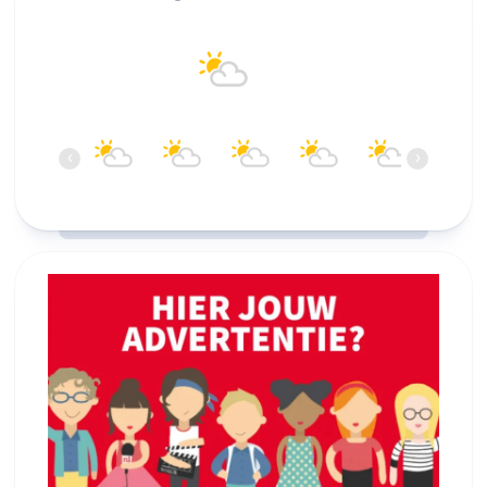
Alkmaar
21°C
Overwegend bewolkt
16:00
17:00
18:00
19:00
20:00
21:00
‹
›
21°C
22°C
21°C
21°C
20°C
19°C