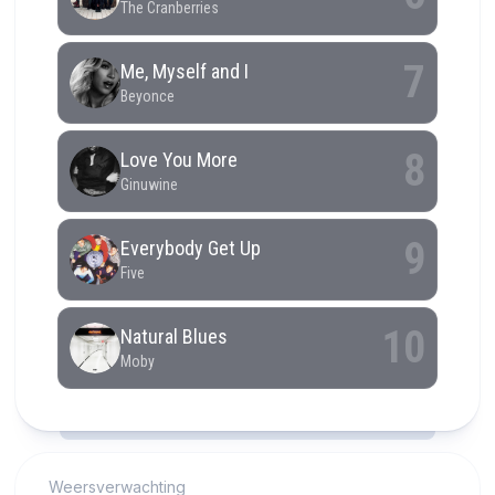
RCAST.NET
Weersverwachting