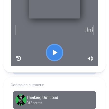
RCAST.NET
Gedraaide nummers: