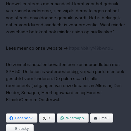
Hoewel er steeds meer aandacht komt voor het gebruik
van zonnebrandcrème, zien wij als dermatologen dat het
nog steeds onvoldoende gebruikt wordt. Het is belangrijk
dat er voortdurend aandacht is voor preventie. Want minder
zonschade betekent ook minder risico op huidkanker.’
Lees meer op onze website ->
https://bit.ly/49bwnoU
De zonnebrandpalen bevatten een zonnebrandlotion met
SPF 50. De lotion is waterbestendig, vrij van parfum en ook
geschikt voor kinderen. De palen staan bij alle
(personeels-)uitgangen van onze locaties in Alkmaar, Den
Helder, Schagen, Heerhugowaard en bij Foreest
Kliniek/Centrum Oosterwal.
Facebook
X
WhatsApp
Email
Bluesky