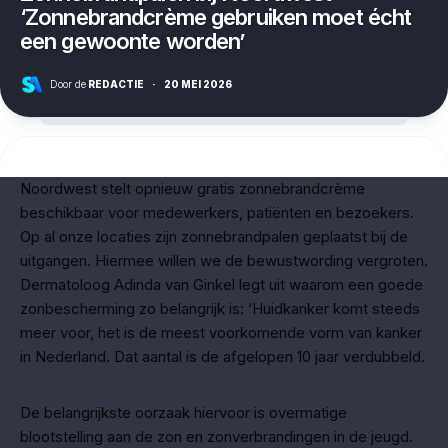
‘Zonnebrandcrème gebruiken moet écht
een gewoonte worden’
Door de
REDACTIE
·
20 MEI 2026
Noordwest stelt opnieuw gratis zonnebrandcrème
beschikbaar voor medewerkers, patiënten en bezoekers.
Op al onze locaties zijn zonnebrandpalen geplaatst bij de
uitgangen. Hiermee willen we de bewustwording vergroten.
Dermatoloog Adinda van Ginkel legt uit waarom een goede
zonbescherming zo belangrijk is: ‘Huidkanker komt steeds
meer voor, het is de meest voorkomende vorm van kanker
in Nederland. Dat aantal is de afgelopen 10 jaar verdubbeld.
De belangrijkste oorzaak hiervoor is overmatige
blootstelling aan de zon en zonverbrandingen in de jeugd.