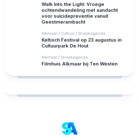
Walk Into the Light: Vroege
ochtendwandeling met aandacht
voor suïcidepreventie vanuit
Geestmerambacht
Alkmaar
Cultuur
Streekagenda
/
/
Keltisch Festival op 23 augustus in
Cultuurpark De Hout
Alkmaar
Streekagenda
/
Filmhuis Alkmaar bij Ten Westen
RCAST.NET