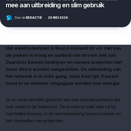
mee aan uitbreiding en slim gebruik
Door de
REDACTIE
·
20 MEI 2026
Het elektriciteitsnet in Noord-Holland zit vol. Het kan
de pieken in vraag en aanbod van stroom niet aan.
Daardoor kunnen bedrijven en nieuwe projecten niet
meer direct worden aangesloten. De uitbreiding van
het netwerk is in volle gang, maar kost tijd. Daarom
moet er nu slimmer omgegaan worden met energie.
En er moet worden gewerkt aan een energiesysteem dat
ook werkt in de toekomst. De provincie pakt een rol bij
ruimtelijke keuzes, in de samenwerking tussen partijen en
het versnellen van projecten.