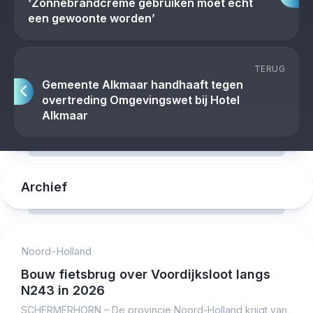
‘Zonnebrandcrème gebruiken moet écht
een gewoonte worden’
TERUG
Gemeente Alkmaar handhaaft tegen
overtreding Omgevingswet bij Hotel
Alkmaar
Archief
Noord-Holland
Bouw fietsbrug over Voordijksloot langs
N243 in 2026
SCHERMERHORN – De provincie Noord-Holland krijgt van