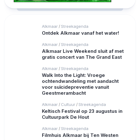
Alkmaar
Streekagenda
/
Ontdek Alkmaar vanaf het water!
Alkmaar
Streekagenda
/
Alkmaar Live Weekend sluit af met
gratis concert van The Grand East
Alkmaar
Streekagenda
/
Walk Into the Light: Vroege
ochtendwandeling met aandacht
voor suïcidepreventie vanuit
Geestmerambacht
Alkmaar
Cultuur
Streekagenda
/
/
Keltisch Festival op 23 augustus in
Cultuurpark De Hout
Alkmaar
Streekagenda
/
Filmhuis Alkmaar bij Ten Westen