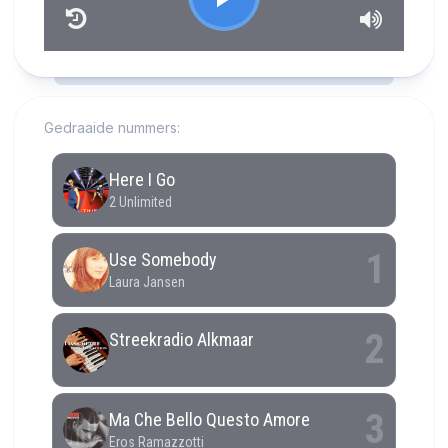
RCAST.NET
Gedraaide nummers: