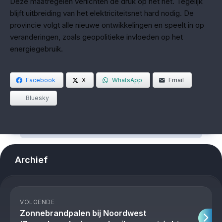
Deze maatregelen verlichten de druk op het net. Tegelijk
blijft uitbreiding van het elektriciteitsnet hard nodig. De
provincie volgt alle nieuwe ontwikkelingen en speelt in op
veranderingen, zoals geopolitieke invloeden op het
energiegebruik.
Facebook
X
WhatsApp
Email
Bluesky
Archief
VOLGENDE
Zonnebrandpalen bij Noordwest