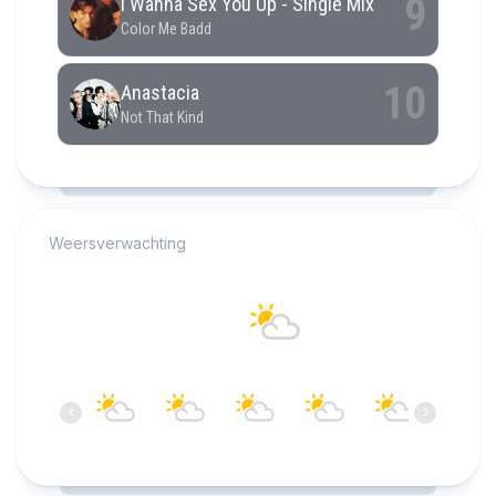
RCAST.NET
Weersverwachting
Alkmaar
20°C
Bewolkt
11:00
12:00
13:00
14:00
15:00
16:00
‹
›
20°C
20°C
20°C
21°C
21°C
22°C