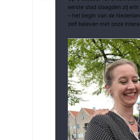
eerste stad slaagden zij er
– het begin van de Nederlands
zelf beleven met onze intera