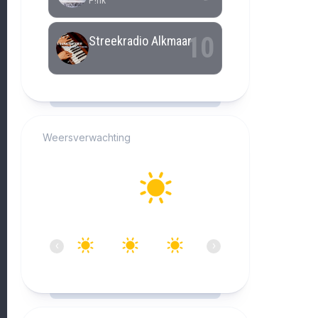
RCAST.NET
Weersverwachting
Alkmaar
29°C
Helder
14:00
15:00
16:00
17:00
18:00
19:0
‹
›
29°C
28°C
28°C
28°C
27°C
27°