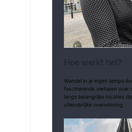
Hoe werkt het?
Wandel in je eigen tempo doo
fascinerende verhalen over 
langs belangrijke locaties d
uiteindelijke overwinning.