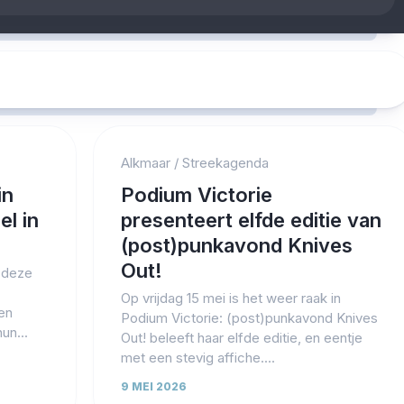
Alkmaar
/
Streekagenda
in
Podium Victorie
el in
presenteert elfde editie van
(post)punkavond Knives
Out!
 deze
Op vrijdag 15 mei is het weer raak in
en
Podium Victorie: (post)punkavond Knives
un...
Out! beleeft haar elfde editie, en eentje
met een stevig affiche....
9 MEI 2026