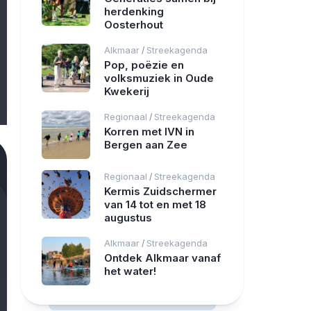
herdenking
Oosterhout
Alkmaar
Streekagenda
/
Pop, poëzie en
volksmuziek in Oude
Kwekerij
Regionaal
Streekagenda
/
Korren met IVN in
Bergen aan Zee
Regionaal
Streekagenda
/
Kermis Zuidschermer
van 14 tot en met 18
augustus
Alkmaar
Streekagenda
/
Ontdek Alkmaar vanaf
het water!