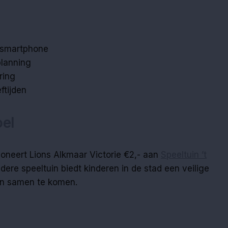
n smartphone
planning
ring
ftijden
oel
doneert Lions Alkmaar Victorie €2,- aan
Speeltuin ’t
dere speeltuin biedt kinderen in de stad een veilige
en samen te komen.