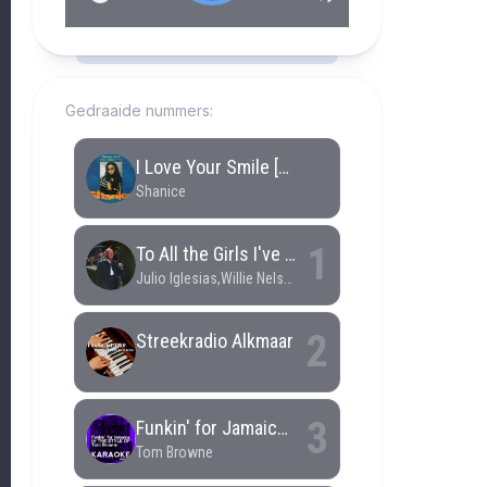
RCAST.NET
Gedraaide nummers: