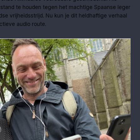
in stand te houden tegen het machtige Spaanse leger
e vrijheidsstrijd. Nu kun je dit heldhaftige verhaal
ctieve audio route.