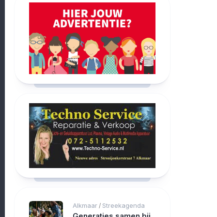
Alkmaar
Streekagenda
/
Generaties samen bij