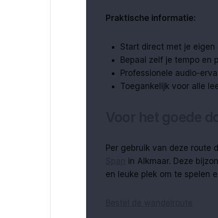
Praktische informatie:
Start direct met je eige
Bepaal zelf je tempo en 
Professionele audio-erva
Toegankelijk voor alle lee
Voor het goede d
Per gebruik van deze route 
Span
in Alkmaar. Deze bijzon
en leuke plek om te spelen 
Bestel de wandelroute