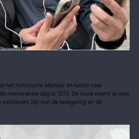
r het historische Alkmaar en luister naar
die memorabele dag in 1573. De route neemt je mee
ie verbonden zijn met de belegering en de