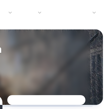
adio
Adverteren
Tip de redactie
Contact
Luister
Adverteren
Contact
LIVE
Over
n
ons
da