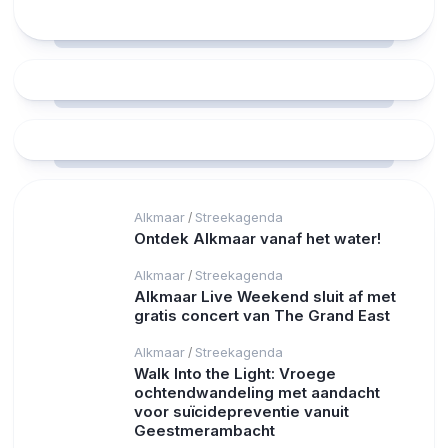
17°C
18°C
19°C
20°C
20°C
20°C
Alkmaar
Streekagenda
/
Ontdek Alkmaar vanaf het water!
Alkmaar
Streekagenda
/
Alkmaar Live Weekend sluit af met
gratis concert van The Grand East
Alkmaar
Streekagenda
/
Walk Into the Light: Vroege
ochtendwandeling met aandacht
voor suïcidepreventie vanuit
Geestmerambacht