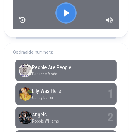
RCAST.NET
Gedraaide nummers: