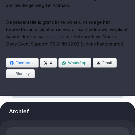
aan de Bergerweg 1 in Alkmaar.
De presentatie is gratis bij te wonen. Vanwege het
beperkte aantal plaatsen is vooraf aanmelden wel verplicht.
Aanmelden kan via
deze link
of telefonisch via Maaike –
Doss Event Support: 06 21 40 22 82 (tijdens kantooruren).
Facebook
X
WhatsApp
Email
Bluesky
Archief