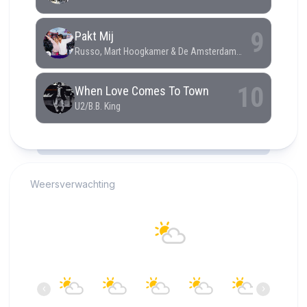
RCAST.NET
Weersverwachting
Alkmaar
17°C
Bewolkt
08:00
09:00
10:00
11:00
12:00
13:00
‹
›