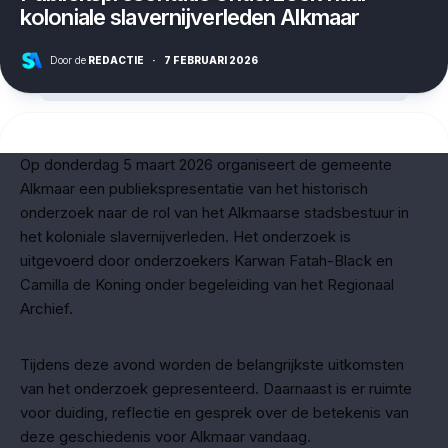
koloniale slavernijverleden Alkmaar
Door de
REDACTIE
·
7 FEBRUARI 2026
Op donderdag 5 maart 2026 organiseert de gemeente
Alkmaar een publiekspresentatie van het historisch
onderzoek naar de rol van het Alkmaarse stadsbestuur in
het koloniale slavernijverleden. Het onderzoek is
uitgevoerd door onderzoekers Karwan Fatah-Black en
Camilla de Koning onder begeleiding van het Regionaal
Archief.
Tijdens deze avond worden de belangrijkste uitkomsten
van het onderzoek gepresenteerd. Daarnaast is er ruimte
voor duiding, reflectie en gesprek over de betekenis van
deze geschiedenis voor Alkmaar vandaag.