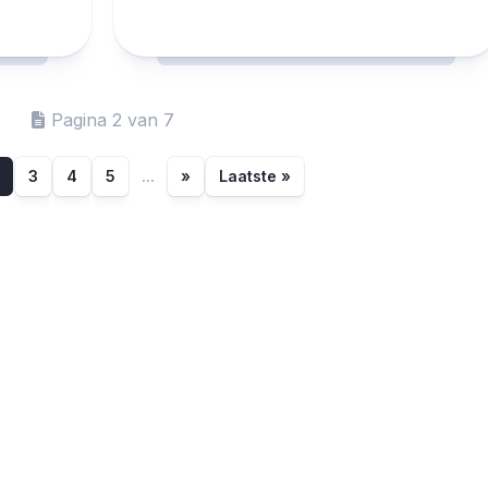
Pagina 2 van 7
3
4
5
...
»
Laatste »