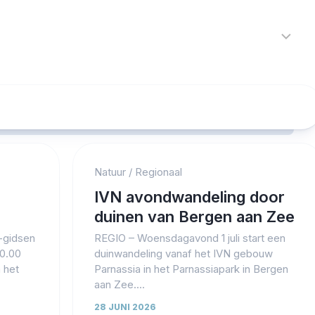
Home
Nieuws
R
Alkmaar
Cultuur
Kunst
Noord-
Natuur
/
Regionaal
Holland
Protected by WP Anti-Hacker
IVN avondwandeling door
Regio
duinen van Bergen aan Zee
Sport
N-gidsen
REGIO – Woensdagavond 1 juli start een
0.00
duinwandeling vanaf het IVN gebouw
Streekagen
 het
Parnassia in het Parnassiapark in Bergen
aan Zee....
Theater
28 JUNI 2026
112