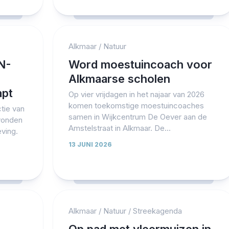
Alkmaar
/
Natuur
 N-
Word moestuincoach voor
Alkmaarse scholen
apt
Op vier vrijdagen in het najaar van 2026
komen toekomstige moestuincoaches
ctie van
samen in Wijkcentrum De Oever aan de
vonden
Amstelstraat in Alkmaar. De...
ving.
13 JUNI 2026
Alkmaar
/
Natuur
/
Streekagenda