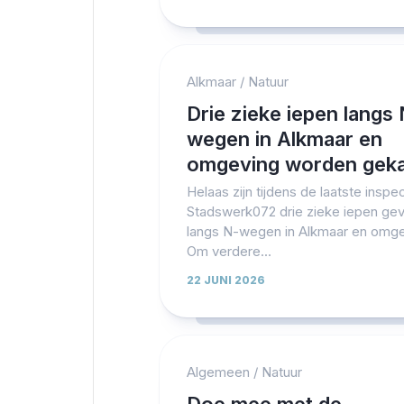
Alkmaar
/
Natuur
Drie zieke iepen langs
wegen in Alkmaar en
omgeving worden gek
Helaas zijn tijdens de laatste inspe
Stadswerk072 drie zieke iepen ge
langs N-wegen in Alkmaar en omge
Om verdere...
22 JUNI 2026
Algemeen
/
Natuur