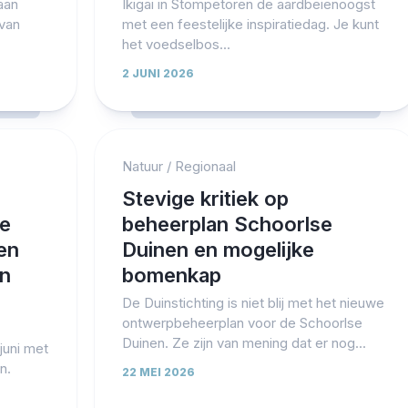
aan
Ikigai in Stompetoren de aardbeienoogst
 van
met een feestelijke inspiratiedag. Je kunt
het voedselbos...
2 JUNI 2026
Natuur
/
Regionaal
Stevige kritiek op
ke
beheerplan Schoorlse
en
Duinen en mogelijke
an
bomenkap
De Duinstichting is niet blij met het nieuwe
ontwerpbeheerplan voor de Schoorlse
Duinen. Ze zijn van mening dat er nog...
juni met
n.
22 MEI 2026