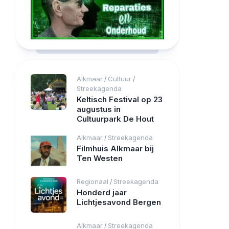
Alkmaar
Cultuur
/
/
Streekagenda
Keltisch Festival op 23
augustus in
Cultuurpark De Hout
Alkmaar
Streekagenda
/
Filmhuis Alkmaar bij
Ten Westen
Regionaal
Streekagenda
/
Honderd jaar
Lichtjesavond Bergen
Alkmaar
Streekagenda
/