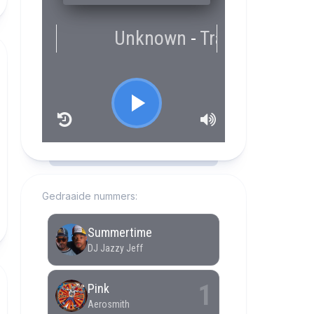
RCAST.NET
Gedraaide nummers: