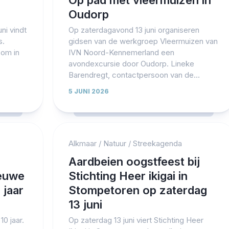
Op pad met vleermuizen in
Oudorp
ni vindt
Op zaterdagavond 13 juni organiseren
s.
gidsen van de werkgroep Vleermuizen van
om in
IVN Noord-Kennemerland een
avondexcursie door Oudorp. Lineke
Barendregt, contactpersoon van de...
5 JUNI 2026
Alkmaar
/
Natuur
/
Streekagenda
Aardbeien oogstfeest bij
euwe
Stichting Heer ikigai in
 jaar
Stompetoren op zaterdag
13 juni
0 jaar.
Op zaterdag 13 juni viert Stichting Heer