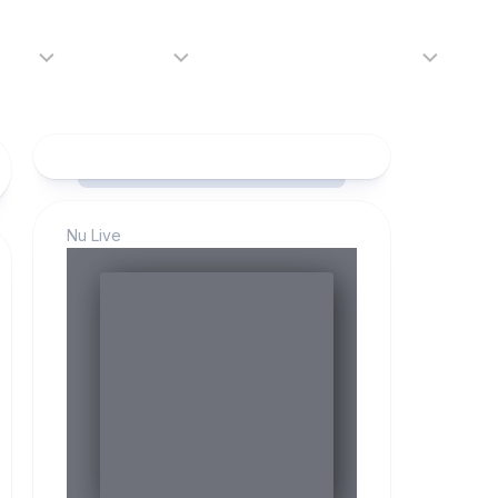
adio
Adverteren
Tip de redactie
Contact
Luister
Adverteren
Contact
LIVE
Over
ons
Nu Live
da