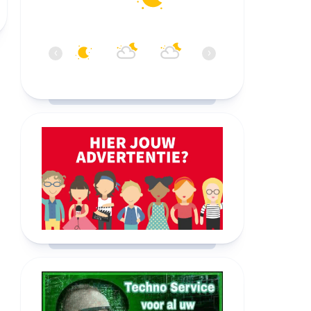
00:00
01:00
02:00
03:00
04:00
05:0
‹
›
21°C
21°C
21°C
20°C
20°C
20°