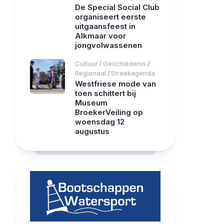
De Special Social Club
organiseert eerste
uitgaansfeest in
Alkmaar voor
jongvolwassenen
Cultuur
Geschiedenis
/
/
Regionaal
Streekagenda
/
Westfriese mode van
toen schittert bij
Museum
BroekerVeiling op
woensdag 12
augustus
RCAST.NET