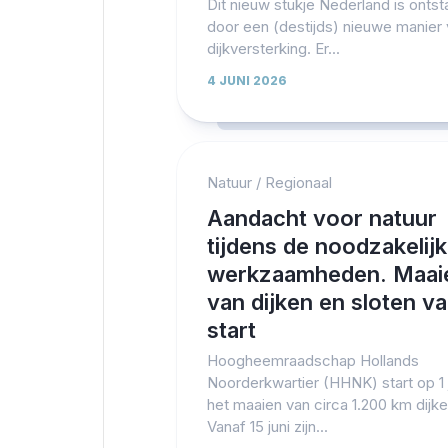
Dit nieuw stukje Nederland is ontst
door een (destijds) nieuwe manier
dijkversterking. Er...
4 JUNI 2026
Natuur
/
Regionaal
Aandacht voor natuur
tijdens de noodzakelij
werkzaamheden. Maai
van dijken en sloten v
start
Hoogheemraadschap Hollands
Noorderkwartier (HHNK) start op 1 
het maaien van circa 1.200 km dijke
Vanaf 15 juni zijn...