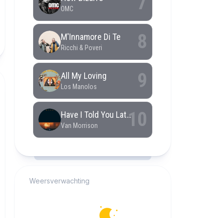
RCAST.NET
Weersverwachting
Alkmaar
21°C
Helder