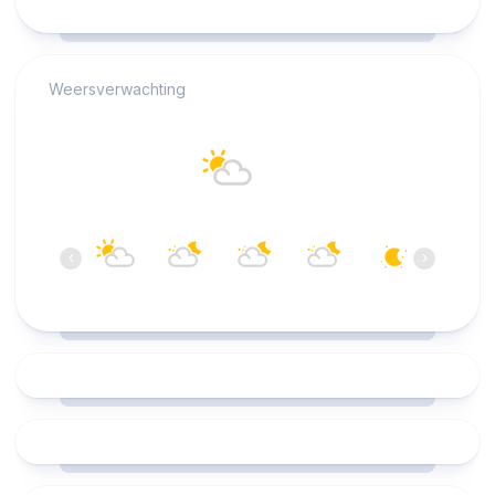
RCAST.NET
Weersverwachting
Alkmaar
19°C
Overwegend bewolkt
21:00
22:00
23:00
00:00
01:00
02:00
‹
›
19°C
18°C
17°C
16°C
15°C
15°C