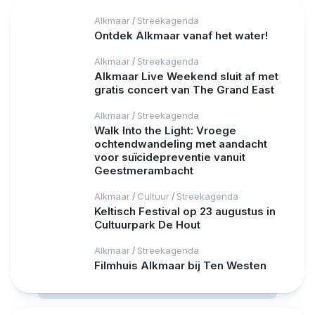
Alkmaar
Streekagenda
/
Ontdek Alkmaar vanaf het water!
Alkmaar
Streekagenda
/
Alkmaar Live Weekend sluit af met
gratis concert van The Grand East
Alkmaar
Streekagenda
/
Walk Into the Light: Vroege
ochtendwandeling met aandacht
voor suïcidepreventie vanuit
Geestmerambacht
Alkmaar
Cultuur
Streekagenda
/
/
Keltisch Festival op 23 augustus in
Cultuurpark De Hout
Alkmaar
Streekagenda
/
Filmhuis Alkmaar bij Ten Westen
RCAST.NET