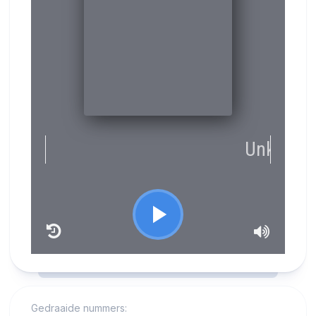
RCAST.NET
Gedraaide nummers: