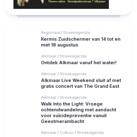
Regionaal
Streekagenda
/
Kermis Zuidschermer van 14 tot en
met 18 augustus
Alkmaar
Streekagenda
/
Ontdek Alkmaar vanaf het water!
Alkmaar
Streekagenda
/
Alkmaar Live Weekend sluit af met
gratis concert van The Grand East
Alkmaar
Streekagenda
/
Walk Into the Light: Vroege
ochtendwandeling met aandacht
voor suïcidepreventie vanuit
Geestmerambacht
Alkmaar
Cultuur
Streekagenda
/
/