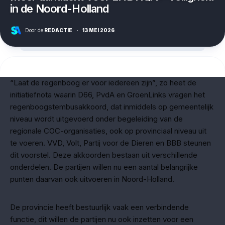
in de Noord-Holland
Door de
REDACTIE
·
13 MEI 2026
“Laat de regenboog er voor iedereen zijn”, zo heet de
initiatiefnota waarin D66, PvdA en GroenLinks vragen het
regenboogstembusakkoord, dat inmiddels op gemeentelijk
niveau wordt uitgevoerd onder begeleiding van de
regionale COC-organisaties, ook op provinciaal niveau uit
te voeren. VVD, Volt, Partij voor de Dieren en BBB steunen
dit voorstel. Deze akkoorden bestaan uit verschillende
onderdelen. De partijen willen nu een aantal belangrijke
punten daarvan ook uitvoeren in Noord-Holland.
De provincie heeft bestuurlijk vaak een verbindende
functie, dit willen de partijen nu ook inzetten voor een