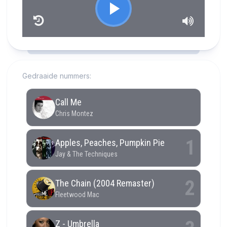
RCAST.NET
Gedraaide nummers: