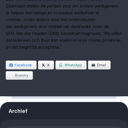
Daarnaast stellen de partijen voor om andere werkgevers
te helpen een veilige en inclusieve werksfeer te
creëren, onder andere door het ondersteunen
van werkgevers door middel van denktanks zoals de
SER. Van der Heijden (D66) benadrukt nogmaals: ‘Wij willen
dat iedereen zich thuis kan voelen in onze mooie provincie,
en dat begint bij acceptatie.’
Facebook
X
WhatsApp
Email
Bluesky
Archief