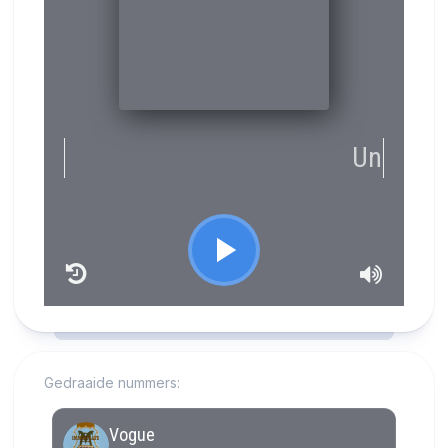
RCAST.NET
Gedraaide nummers: