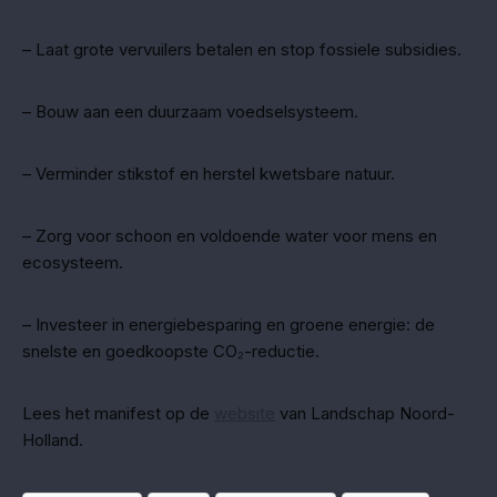
– Laat grote vervuilers betalen en stop fossiele subsidies.
– Bouw aan een duurzaam voedselsysteem.
– Verminder stikstof en herstel kwetsbare natuur.
– Zorg voor schoon en voldoende water voor mens en
ecosysteem.
– Investeer in energiebesparing en groene energie: de
snelste en goedkoopste CO₂-reductie.
Lees het manifest op de
website
van Landschap Noord-
Holland.