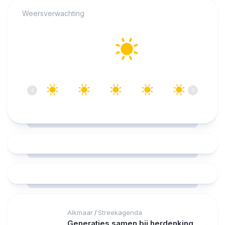
Weersverwachting
Alkmaar
24°C
Helder
10:00
11:00
12:00
13:00
14:00
15:00
‹
›
24°C
26°C
27°C
27°C
28°C
28°C
Alkmaar
Streekagenda
/
Generaties samen bij herdenking