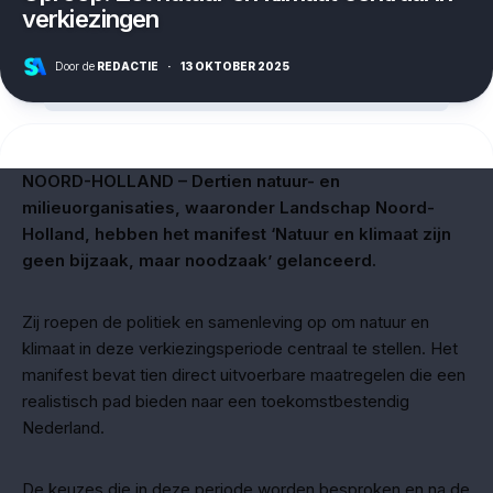
verkiezingen
Door de
REDACTIE
·
13 OKTOBER 2025
NOORD-HOLLAND – Dertien natuur- en
milieuorganisaties, waaronder Landschap Noord-
Holland, hebben het manifest ‘Natuur en klimaat zijn
geen bijzaak, maar noodzaak’ gelanceerd.
Zij roepen de politiek en samenleving op om natuur en
klimaat in deze verkiezingsperiode centraal te stellen. Het
manifest bevat tien direct uitvoerbare maatregelen die een
realistisch pad bieden naar een toekomstbestendig
Nederland.
De keuzes die in deze periode worden besproken en na de