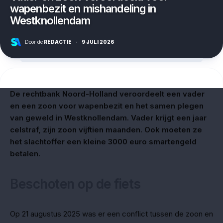
wapenbezit en mishandeling in
Westknollendam
Door de
REDACTIE
·
9 JULI 2026
De rechtbank Noord-Holland veroordeelt een vader
en een zoon voor wapenbezit en het samen plegen
van geweld in Westknollendam. Vader krijgt een jaar
celstraf, zijn zoon vijftien maanden. Ook moeten ze
het slachtoffer een kleine 3000 euro smartengeld
betalen.
Beschoten op de fiets
Op 21 augustus 2025 was er een conflict tussen de zoon en