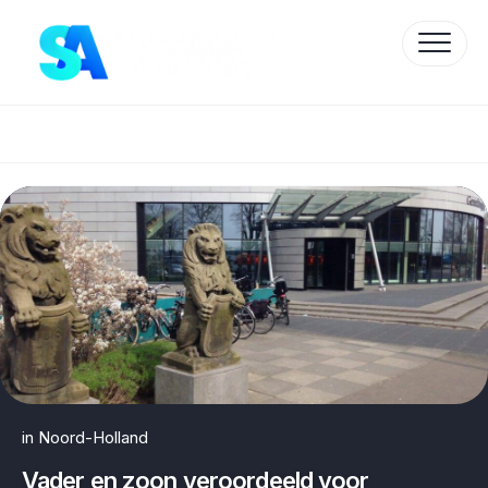
Skip
to
content
Protected by WP Anti-Hacker
in
Noord-Holland
Vader en zoon veroordeeld voor