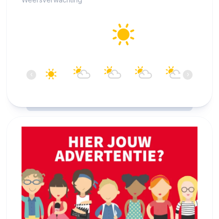
Alkmaar
19°C
Helder
07:00
08:00
09:00
10:00
11:00
12:00
‹
›
19°C
19°C
20°C
20°C
21°C
21°C