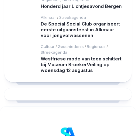
Honderd jaar Lichtjesavond Bergen
Alkmaar
Streekagenda
/
De Special Social Club organiseert
eerste uitgaansfeest in Alkmaar
voor jongvolwassenen
Cultuur
Geschiedenis
Regionaal
/
/
/
Streekagenda
Westfriese mode van toen schittert
bij Museum BroekerVeiling op
woensdag 12 augustus
RCAST.NET