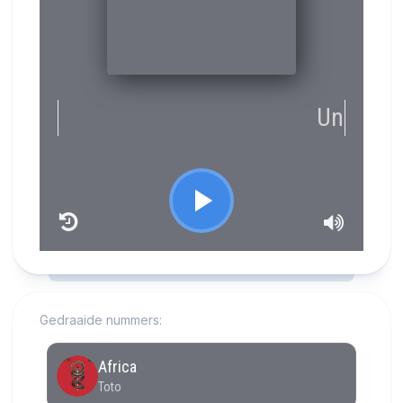
RCAST.NET
Gedraaide nummers: