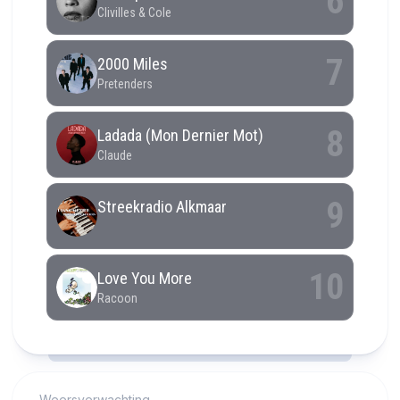
RCAST.NET
Weersverwachting