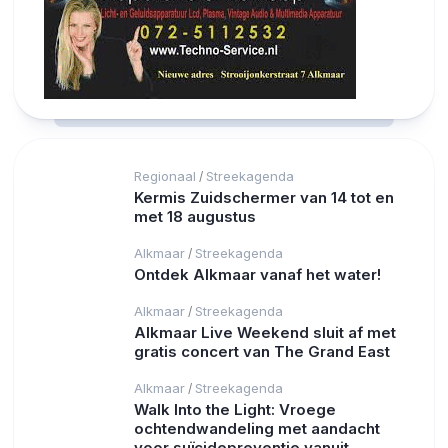
Regionaal
Streekagenda
/
Kermis Zuidschermer van 14 tot en
met 18 augustus
Alkmaar
Streekagenda
/
Ontdek Alkmaar vanaf het water!
Alkmaar
Streekagenda
/
Alkmaar Live Weekend sluit af met
gratis concert van The Grand East
Alkmaar
Streekagenda
/
Walk Into the Light: Vroege
ochtendwandeling met aandacht
voor suïcidepreventie vanuit