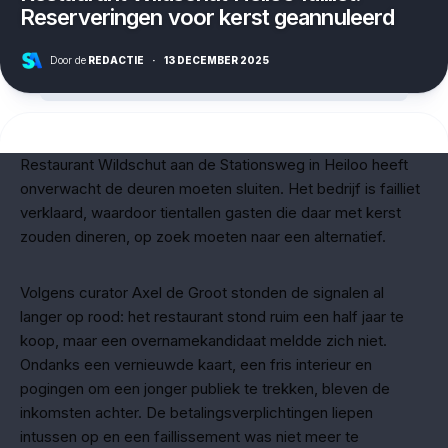
Reserveringen voor kerst geannuleerd
Door de
REDACTIE
·
13 DECEMBER 2025
Restaurant Wildschut aan de Stationsweg in Heiloo heeft
onverwacht de deuren moeten sluiten. Het bedrijf is failliet
verklaard, waardoor tientallen gasten die daar met kerst
zouden dineren, op zoek moeten naar een alternatief.
Volgens curator Axel de Groot stonden de signalen al
langer op rood: het restaurant stond ruim een half jaar te
koop, maar een overnamekandidaat meldde zich niet.
Ondanks een vernieuwde kaart, een fris interieur en
pogingen om een jonger publiek te trekken, bleven de
inkomsten achter. De betalingsverplichtingen liepen
intussen op en een faillissement was niet meer te