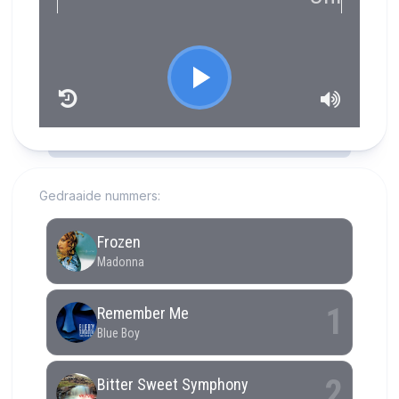
RCAST.NET
Gedraaide nummers: