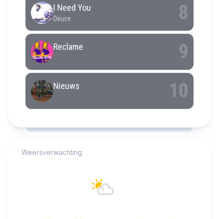
RCAST.NET
Weersverwachting
Alkmaar
25°C
Overwegend helder
16:00
17:00
18:00
19:00
20:00
21:00