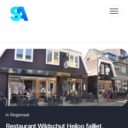
Skip
to
content
Protected by WP Anti-Hacker
in
Regionaal
Restaurant Wildschut Heiloo failliet.