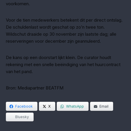
voorkomen.
Voor de tien medewerkers betekent dit per direct ontslag.
De schuldenlast wordt geschat op zo’n twee ton.
Wildschut draaide op 30 november zijn laatste dag; alle
reserveringen voor december zijn geannuleerd.
De kans op een doorstart lijkt klein. De curator houdt
rekening met een snelle beëindiging van het huurcontract
van het pand.
Bron: Mediapartner BEATFM
Facebook
X
WhatsApp
Email
Bluesky