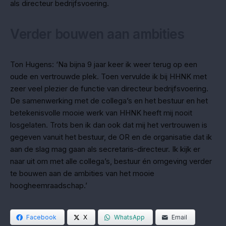
als directeur bedrijfsvoering.
Verder bouwen aan ambities
Ton Hugens: ‘Na bijna 9 jaar keer ik weer terug op een
oude en vertrouwde plek. Toen vervulde ik bij HHNK met
zeer veel plezier de functie van directeur bedrijfsvoering.
De samenwerking met de collega’s en het bestuur en het
betekenisvolle mooie werk van HHNK heeft mij nooit
losgelaten. Trots ben ik dan ook dat mij het vertrouwen is
gegeven vanuit het bestuur, de OR en de organisatie dat ik
aan de slag mag gaan als secretaris-directeur. Ik kijk er
naar uit om met alle collega’s, bestuur én omgeving verder
te bouwen aan de ambities van het mooie
hoogheemraadschap.’
Facebook
X
WhatsApp
Email