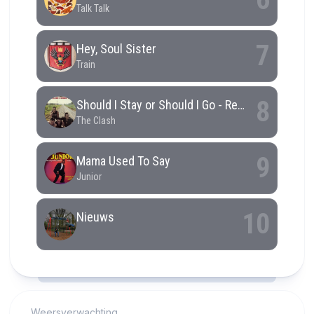
RCAST.NET
Weersverwachting