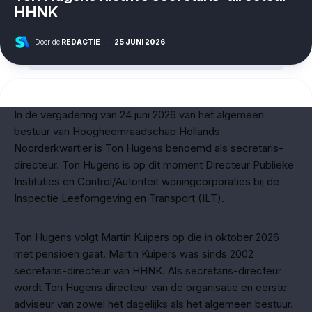
HHNK
Door de
REDACTIE
·
25 JUNI 2026
In de vergadering van 24 juni 2026 van het algemeen
bestuur van Hoogheemraadschap Hollands
Noorderkwartier is Ton Hugens benoemd als secretaris-
directeur. Ton Hugens is op dit moment Directeur Publieke
Instituties en Control/Autoriteit woningcorporaties bij de
Inspectie Leefomgeving en Transport (ILT).
Ton Hugens volgt Martin Kuipers op die in oktober 2026
met pensioen gaat. Martin Kuipers was sinds 2002
secretaris-directeur van HHNK. Als secretaris-directeur
wordt Ton Hugens directeur van de organisatie en eerste
adviseur van zowel het dagelijks als het algemeen bestuur.