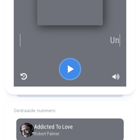
RCAST.NET
Gedraaide nummers: