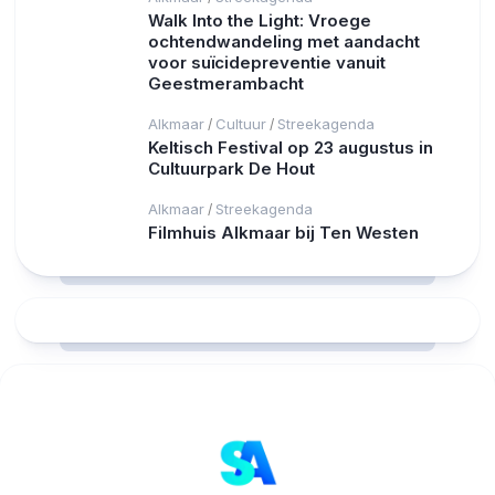
Walk Into the Light: Vroege
ochtendwandeling met aandacht
voor suïcidepreventie vanuit
Geestmerambacht
Alkmaar
Cultuur
Streekagenda
/
/
Keltisch Festival op 23 augustus in
Cultuurpark De Hout
Alkmaar
Streekagenda
/
Filmhuis Alkmaar bij Ten Westen
RCAST.NET