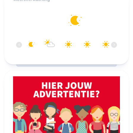
Alkmaar
12°C
Helder
06:00
07:00
08:00
09:00
10:00
11:00
‹
›
12°C
13°C
14°C
18°C
20°C
22°C