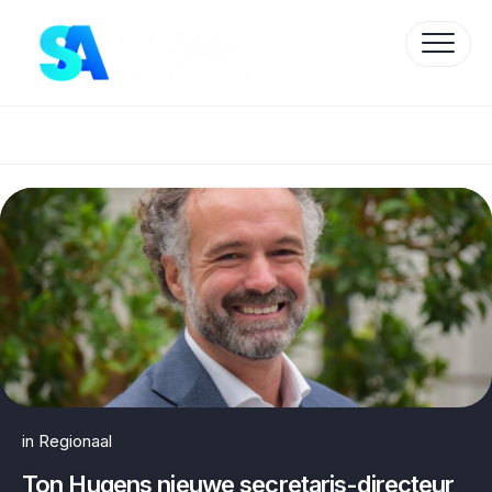
Skip
to
content
Protected by WP Anti-Hacker
in
Regionaal
Ton Hugens nieuwe secretaris-directeur