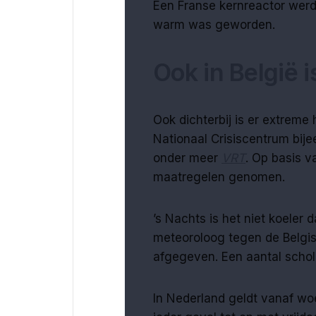
Een Franse kernreactor werd 
warm was geworden.
Ook in België is
Ook dichterbij is er extreme 
Nationaal Crisiscentrum bij
onder meer
VRT
. Op basis v
maatregelen genomen.
’s Nachts is het niet koeler 
meteoroloog tegen de Belgis
afgegeven. Een aantal schol
In Nederland geldt vanaf w