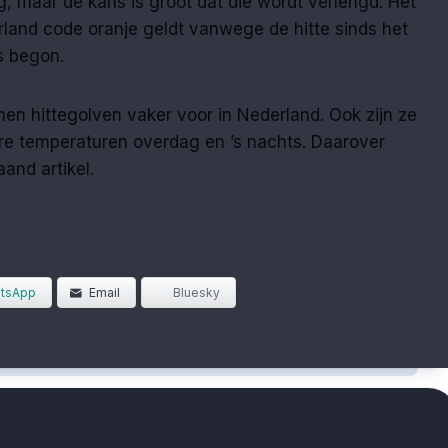
ag, maar de kans is groot dat die wordt verlengd. Het
rland code oranje geldt vanwege de hitte sinds het
s begon.
en hittegolven vaker voor in Nederland. Ook zijn ze
 temperaturen overdag en ’s nachts. Daarover
and artikel.
tsApp
Email
Bluesky