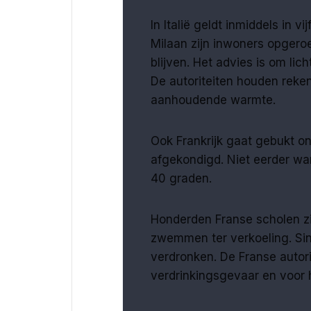
In Italië geldt inmiddels in 
Milaan zijn inwoners opgero
blijven. Het advies is om lic
De autoriteiten houden reke
aanhoudende warmte.
Ook Frankrijk gaat gebukt on
afgekondigd. Niet eerder war
40 graden.
Honderden Franse scholen zi
zwemmen ter verkoeling. Sin
verdronken. De Franse auto
verdrinkingsgevaar en voor h