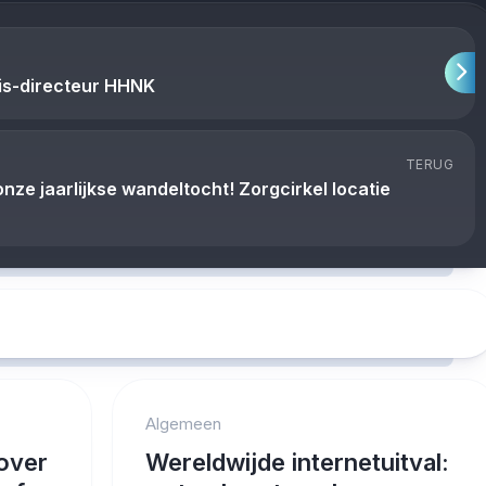
is-directeur HHNK
TERUG
onze jaarlijkse wandeltocht! Zorgcirkel locatie
Algemeen
over
Wereldwijde internetuitval: