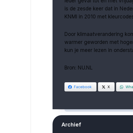
ieder geval tot en met vrijd
is de zesde keer dat in Nede
KNMI in 2010 met kleurcode
Door klimaatverandering kom
warmer geworden met hogere
kun je meer lezen in ondersta
Bron: NU.NL
Facebook
X
Wha
Archief