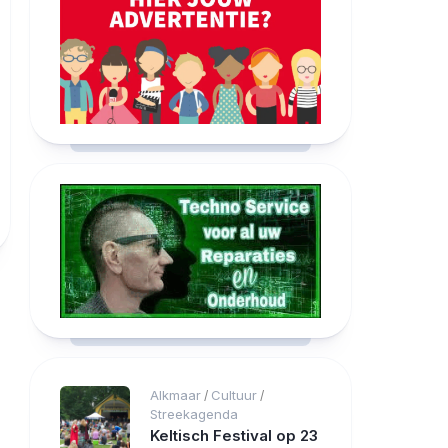
Alkmaar
Cultuur
/
/
Streekagenda
Keltisch Festival op 23