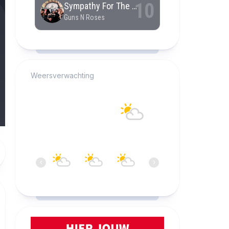
RCAST.NET
Weersverwachting
Alkmaar
20°C
Overwegend helder
09:00
10:00
11:00
12:00
13:00
14:0
‹
›
20°C
20°C
21°C
21°C
21°C
21°