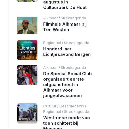
augustus in
Cultuurpark De Hout
Alkmaar
Streekagenda
/
Filmhuis Alkmaar bij
Ten Westen
Regionaal
Streekagenda
/
Honderd jaar
Lichtjesavond Bergen
Alkmaar
Streekagenda
/
De Special Social Club
organiseert eerste
uitgaansfeest in
Alkmaar voor
jongvolwassenen
Cultuur
Geschiedenis
/
/
Regionaal
Streekagenda
/
Westfriese mode van
toen schittert bij
Museum