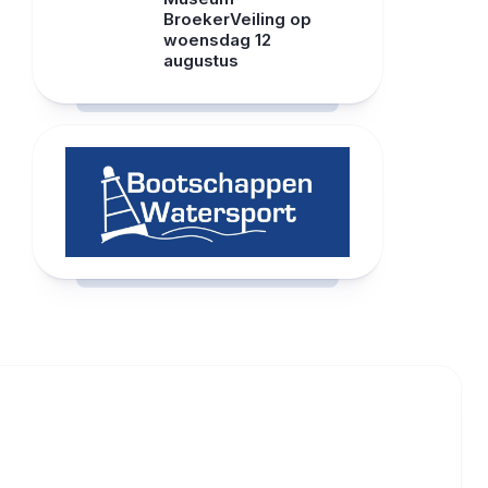
BroekerVeiling op
woensdag 12
augustus
RCAST.NET