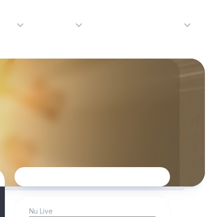
adio
Adverteren
Tip de redactie
Contact
Luister
Adverteren
Contact
LIVE
Over
ons
da
Nu Live