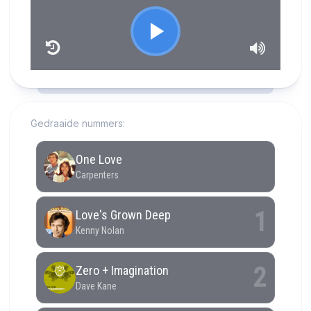
RCAST.NET
Gedraaide nummers: