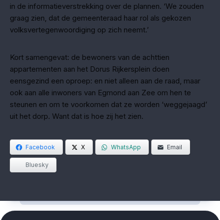
in de informatieverstrekking over de plannen. ‘We zouden
graag zien, dat de gemeenteraad haar rol als gekozen
volksvertegenwoordiging op zich neemt.’
Kort samengevat: de bewoners van de achttien
appartementen aan het Dorus Rijkersplein doen
eensgezind een oproep: en niet alleen aan de raad, maar
ook aan alle inwoners van Egmond aan Zee om hen te
steunen en om te voorkomen dat ze worden ‘weggejaagd’
uit het dorp. Want dat is hoe zij het zien.
Facebook
X
WhatsApp
Email
Bluesky