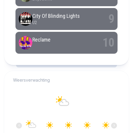
RCAST.NET
Weersverwachting
Alkmaar
15°C
Overwegend helder
07:00
08:00
09:00
10:00
11:00
12:00
‹
›