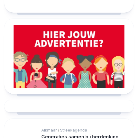
15°C
17°C
21°C
24°C
26°C
27°C
Alkmaar
Streekagenda
/
Generaties samen bij herdenking