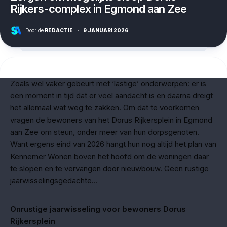
Rijkers-complex in Egmond aan Zee
Door de
REDACTIE
·
9 JANUARI 2026
Zoals wel vaker gebeurt met ‘lastige’ onderwerpen: er is
een moment in tijd dat er veel aandacht is en daarna dreigt
het allemaal wat weg te zakken. Om dat te voorkomen
vragen de bewoners van het Dorus Rijkersplein in Egmond
aan Zee om steun, onder meer van hun dorpsgenoten.
Want ergens eind van 2026 hangt hun nog altijd het plan van
Kennemer Wonen boven het hoofd om de woningen daar
te slopen en te vervangen door nieuwbouw. Geen rustige
jaarwisselingsgedachte…
Onrustige jaarwisseling voor bewoners Dorus
Rijkersplein