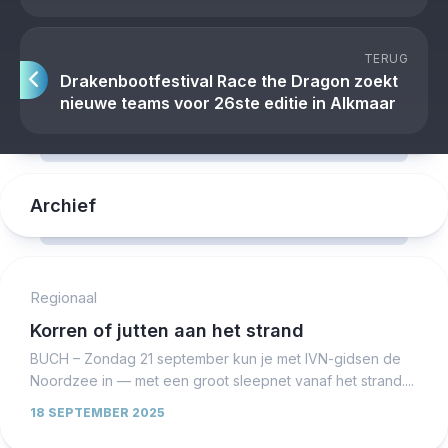
TERUG
Drakenbootfestival Race the Dragon zoekt
nieuwe teams voor 26ste editie in Alkmaar
Archief
Regionaal
Korren of jutten aan het strand
BUCH – Zondag 21 september kun je met IVN-gidsen de
Noordzee in — met een groot sleepnet vanaf het strand....
18 SEPTEMBER 2025