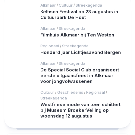
Alkmaar
Cultuur
Streekagenda
/
/
Keltisch Festival op 23 augustus in
Cultuurpark De Hout
Alkmaar
Streekagenda
/
Filmhuis Alkmaar bij Ten Westen
Regionaal
Streekagenda
/
Honderd jaar Lichtjesavond Bergen
Alkmaar
Streekagenda
/
De Special Social Club organiseert
eerste uitgaansfeest in Alkmaar
voor jongvolwassenen
Cultuur
Geschiedenis
Regionaal
/
/
/
Streekagenda
Westfriese mode van toen schittert
bij Museum BroekerVeiling op
woensdag 12 augustus