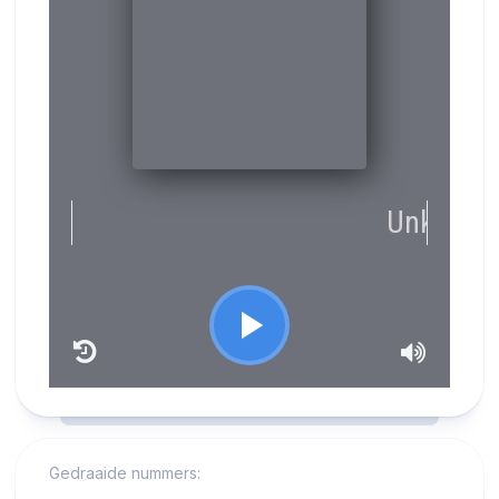
RCAST.NET
Gedraaide nummers: