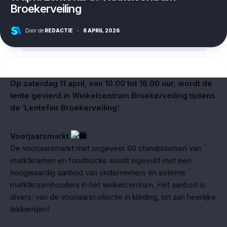
Broekerveiling
Door de
REDACTIE
·
8 APRIL 2026
Op zaterdag 11 april, van 10.00 tot 16.00 uur, wordt de
lente gevierd in Winkelcentrum Broekerveiling tijdens
de ‘Lentefair Broekerveiling’.
Voorjaarsmarkt
De voorjaarsmarkt met ongeveer 60 standplaatsen van
marktkramen en foodtrucks wordt ingevuld met een
hoogwaardig aanbod van ondernemers én externe
marktkraamhouders in het winkelcentrum. Het aanbod is
divers; van de voorjaarscollectie in kleding, tot aan heerlijke
lekkernijen!