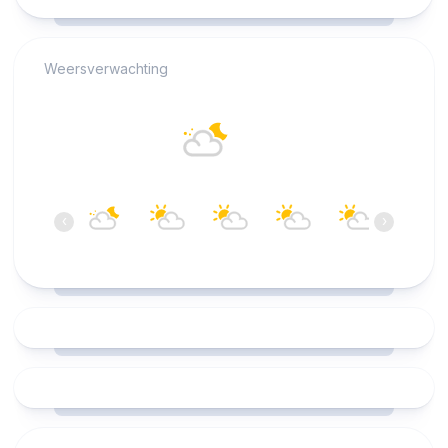
RCAST.NET
Weersverwachting
Alkmaar
17°C
Overwegend bewolkt
06:00
07:00
08:00
09:00
10:00
11:00
‹
›
17°C
16°C
17°C
18°C
19°C
20°C