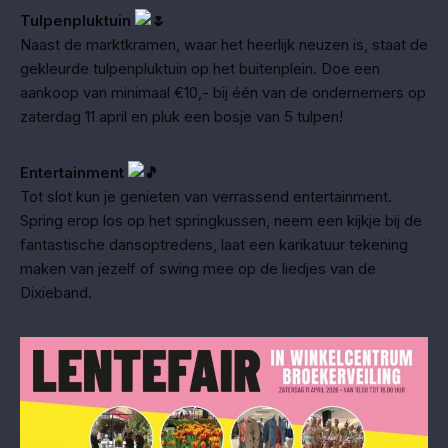
Tulpenpluktuin
Naast de marktkramen, waar het heerlijk neuzen is, staat de
gekleurde tulpenpluktuin op het buitenplein. Doe een
aankoop van minimaal €10,- bij één van de ondernemers op
zaterdag 11 april en pluk een bosje van 5 tulpen!
Entertainment
Tot slot kun je genieten van verrassend entertainment.
Spring erop los op het springkussen, neem een kijkje bij de
fantastische dansoptredens, laat een karikatuur tekening
maken van jezelf of swing mee op de liedjes van de
Dixieband.