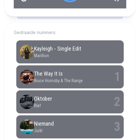
RCAST.NET
Gedraaide nummers: