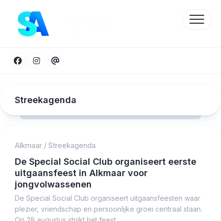
Skip
to
content
Streekagenda
Alkmaar
/
Streekagenda
Protected by WP Anti-Hacker
De Special Social Club organiseert eerste
uitgaansfeest in Alkmaar voor
jongvolwassenen
De Special Social Club organiseert uitgaansfeesten waar
plezier, vriendschap en persoonlijke groei centraal staan.
Op 28 augustus strijkt het feest...