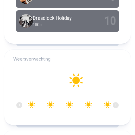
RCAST.NET
Weersverwachting
Alkmaar
26°C
Helder
11:00
12:00
13:00
14:00
15:00
16:00
‹
›
26°C
27°C
27°C
28°C
28°C
28°C