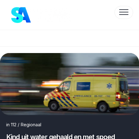
Skip
to
content
Protected by WP Anti-Hacker
in
112
/
Regionaal
Kind uit water gehaald en met spoed