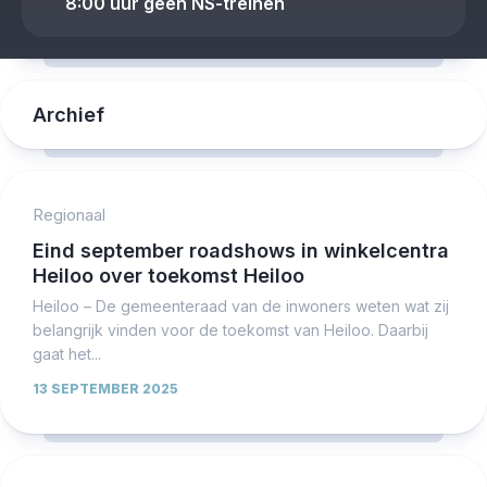
8:00 uur geen NS-treinen
Archief
Regionaal
Eind september roadshows in winkelcentra
Heiloo over toekomst Heiloo
Heiloo – De gemeenteraad van de inwoners weten wat zij
belangrijk vinden voor de toekomst van Heiloo. Daarbij
gaat het...
13 SEPTEMBER 2025