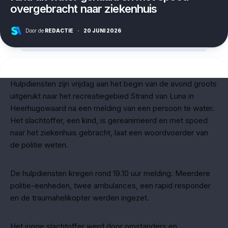
overgebracht naar ziekenhuis
Door de
REDACTIE
·
20 JUNI 2026
Hulpdiensten zijn vrijdag aan het begin van de avond groots
uitgerukt naar het recreatiegebied Strand van Luna in
Heerhugowaard na een melding van een persoon te water.
Het slachtoffer, een kind, is gereanimeerd en met spoed
naar het ziekenhuis gebracht, laat een woordvoerder van
de politie weten.
De hulpdiensten kregen rond 19.10 uur melding. Meerdere
politie-eenheden, twee ambulances, een rapid responder
en de traumahelikopter werden ingezet.
Het jonge slachtoffer werd door omstanders en