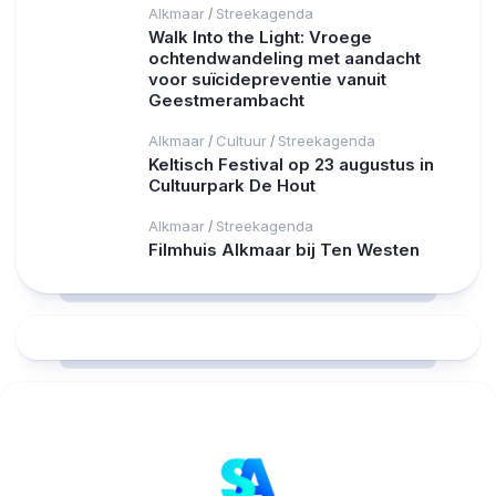
Alkmaar
Streekagenda
/
Walk Into the Light: Vroege
ochtendwandeling met aandacht
voor suïcidepreventie vanuit
Geestmerambacht
Alkmaar
Cultuur
Streekagenda
/
/
Keltisch Festival op 23 augustus in
Cultuurpark De Hout
Alkmaar
Streekagenda
/
Filmhuis Alkmaar bij Ten Westen
RCAST.NET