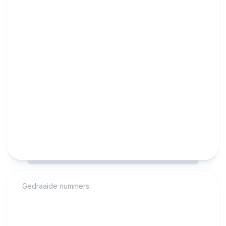
RCAST.NET
Gedraaide nummers: