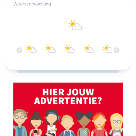
Weersverwachting
Alkmaar
17°C
Bewolkt
08:00
09:00
10:00
11:00
12:00
13:00
‹
›
17°C
18°C
19°C
20°C
20°C
20°C