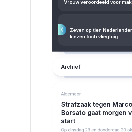
Vrouw veroordeeld voor make
Zeven op tien Nederlander
kiezen toch vliegtuig
Archief
Algemeen
Strafzaak tegen Marc
Borsato gaat morgen 
start
Op dinsdag 28 en donderdag 30 o