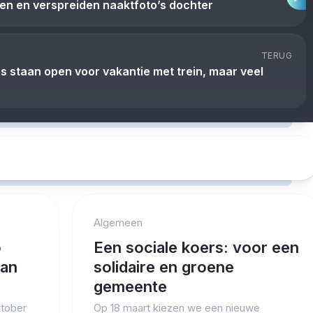
n en verspreiden naaktfoto’s dochter
TERUG
s staan open voor vakantie met trein, maar veel
Algemeen
o
Een sociale koers: voor een
van
solidaire en groene
gemeente
ktober
Op 18 maart kiezen we een nieuwe