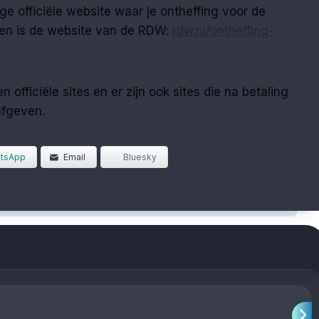
ge officiële website waar je ontheffing voor de
gen is de website van de RDW:
rdw.nl/ontheffing-
 officiële sites en er zijn ook sites die na betaling
afgeven.
tsApp
Email
Bluesky