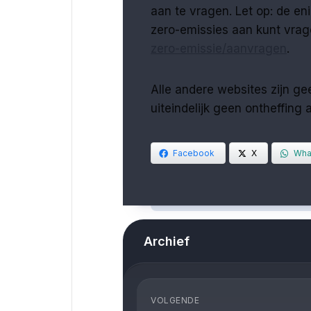
aan te vragen. Let op: de eni
zero-emissies aan kunt vra
zero-emissie/aanvragen
.
Alle andere websites zijn geen
uiteindelijk geen ontheffing 
Facebook
X
Wha
Archief
VOLGENDE