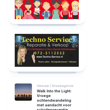
Alkmaar
Streekagenda
/
Walk Into the Light:
Vroege
ochtendwandeling
met aandacht voor
suïcidepreventie