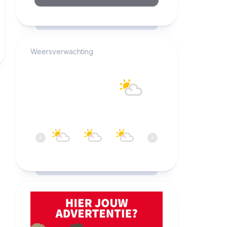
RCAST.NET
Weersverwachting
Alkmaar
16°C
Overwegend bewolkt
07:00
08:00
09:00
10:00
11:00
12:0
‹
›
16°C
17°C
18°C
19°C
20°C
20°