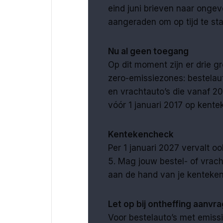
eind juni brieven naar onge
aangeraden om op tijd te st
Nu al geen toegang
Op dit moment zijn er drie 
zero-emissiezones: bestelaut
en vrachtauto’s die vanaf 2
vóór 1 januari 2017 op kentek
Kentekencheck
Per 1 januari 2027 vervalt o
5. Mag jouw bestel- of vra
aan de hand van je kenteke
Let op bij ontheffing aanvr
Voor bestelauto’s met emissie