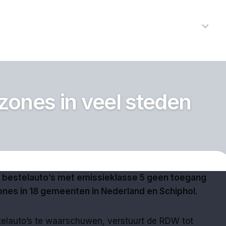
Home
Nieuws
R
Alkmaar
Cultuur
zones in veel steden
Kunst
Noord-
Holland
Protected by WP Anti-Hacker
Regio
Sport
n bestelauto’s met emissieklasse 5 geen toegang
Streekagen
nes in 18 gemeenten in Nederland en Schiphol.
Theater
elauto’s te waarschuwen, verstuurt de RDW tot
112