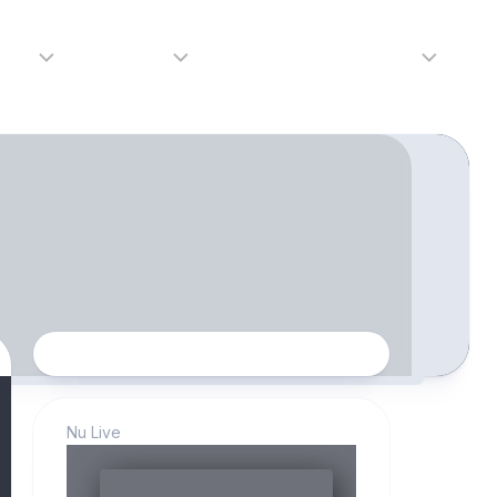
adio
Adverteren
Tip de redactie
Contact
Luister
Adverteren
Contact
LIVE
Over
ons
da
Nu Live