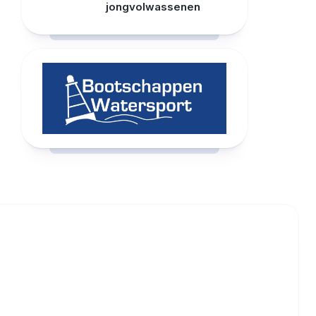
jongvolwassenen
RCAST.NET