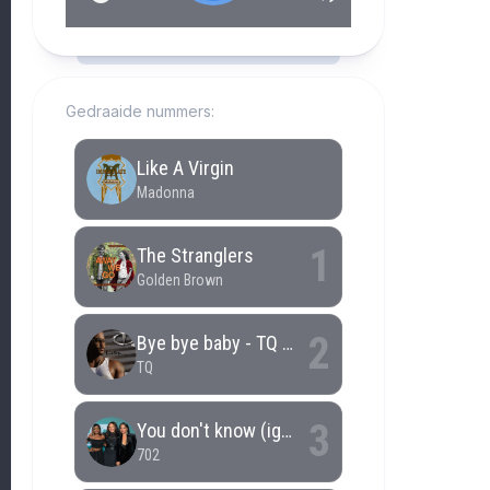
RCAST.NET
Gedraaide nummers: