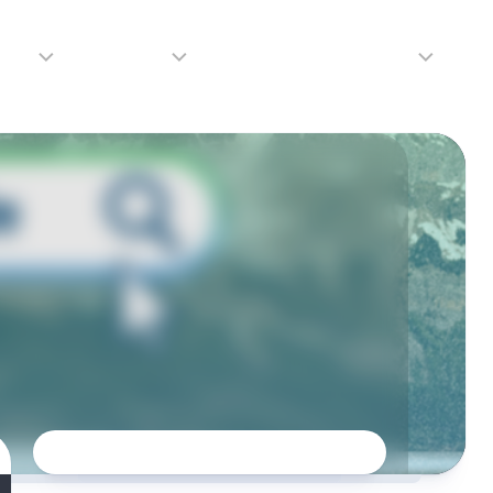
adio
Adverteren
Tip de redactie
Contact
Luister
Adverteren
Contact
LIVE
Over
ons
da