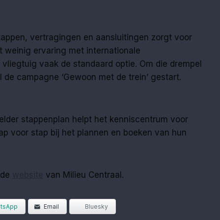
appen, vertragingen en aansluitingen zorgt voor
t weinig ervaring met internationale
het vliegtuig vaak de standaard optie. Om die drempel
al de campagne ‘Gewoon met de trein’ gestart.
helder stappenplan helpt het kenniscentrum voor
tap voor stap bij het plannen en boeken van hun
p de
website
van Milieu Centraal.
tsApp
Email
Bluesky