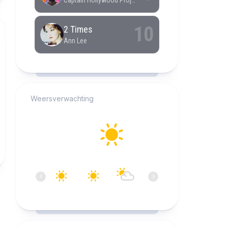
RCAST.NET
Weersverwachting
Alkmaar
20°C
Helder
10:00
11:00
12:00
13:00
14:00
15:0
‹
›
20°C
22°C
23°C
24°C
25°C
25°