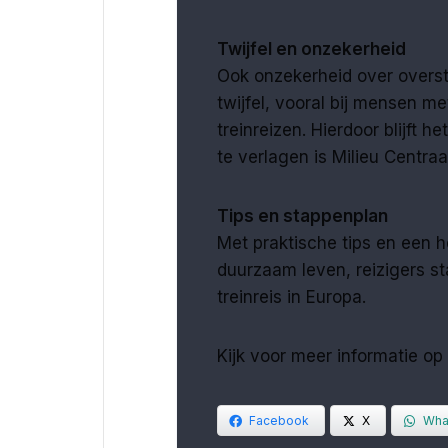
Twijfel en onzekerheid
Ook onzekerheid over overst
twijfel, vooral bij mensen me
treinreizen. Hierdoor blijft 
te verlagen is Milieu Centra
Tips en stappenplan
Met praktische tips en een 
duurzaam leven, reizigers s
treinreis in Europa.
Kijk voor meer informatie o
Facebook
X
Wha