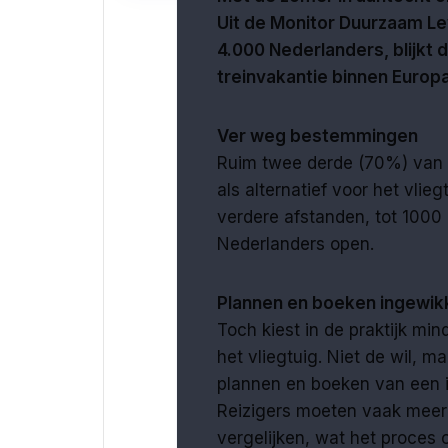
Uit de Monitor Duurzaam Le
4.000 Nederlanders, blijkt
treinvakantie binnen Europa
Ver weg bestemmingen
Ruim twee derde (70%) van d
als alternatief voor het vli
verdere afstanden, tot 1000
Nederlanders open.
Plannen en boeken ingewik
Toch kiest in de praktijk mi
het vliegtuig. Niet de wil, ma
plannen en boeken van een i
Reizigers moeten vaak meerd
vergelijken, wat het proces 