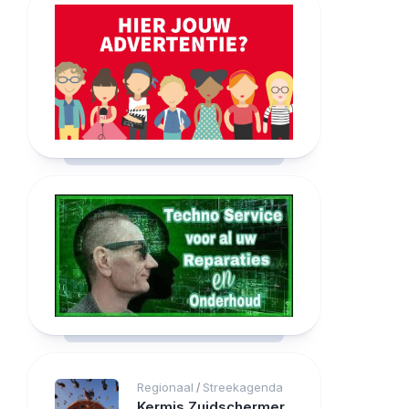
Regionaal
Streekagenda
/
Kermis Zuidschermer