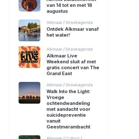
van 14 tot en met 18
augustus
Alkmaar
Streekagenda
/
Ontdek Alkmaar vanaf
het water!
Alkmaar
Streekagenda
/
Alkmaar Live
Weekend sluit af met
gratis concert van The
Grand East
Alkmaar
Streekagenda
/
Walk Into the Light:
Vroege
ochtendwandeling
met aandacht voor
suïcidepreventie
vanuit
Geestmerambacht
Alkmaar
Cultuur
/
/