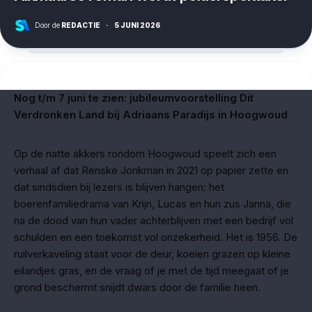
Door de
REDACTIE
·
5 JUNI 2026
Nog t/m 7 juni te zien: jubileumvoorstelling Dit
Verdronken Land bij Adriaans Paradijs in Hoogwoud
Op de natte akkers rondom Hoogwoud speelt zich een
verhaal af dat Renske Jonkman in 2021 op papier zette en
dat sindsdien bij lezers is blijven hangen: het
boerenfamiliedrama van Krijn, Lucas en hun zus Janna, die
na de dood van hun vader achterblijven met een bedrijf vol
schulden en een toekomst vol onzekerheid. Het is 1956. De
ruilverkaveling staat voor de deur, koeien grazen op kleine
eilandjes gras, en de vraag of je met de tijd meegaat of je
grond beschermt snijdt dwars door de familie heen.