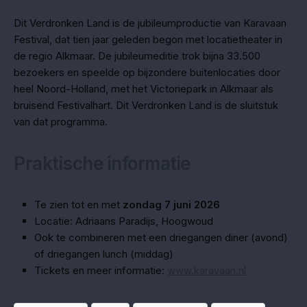
Dit Verdronken Land is de jubileumproductie van Karavaan
Festival, dat tien jaar geleden begon met locatietheater in
de regio Alkmaar. De jubileumeditie trok bijna 33.500
bezoekers en speelde op bijzondere buitenlocaties door
heel Noord-Holland, met het Victoriepark in Alkmaar als
bruisend Festivalhart. Dit Verdronken Land is de sluitstuk
van dat programma.
Praktische informatie
Te zien tot en met
zondag 7 juni 2026
Locatie: Adriaans Paradijs, Hoogwoud
Ook te combineren met een driegangen diner (avond)
of driegangen lunch (middag)
Tickets en meer informatie:
www.karavaan.nl