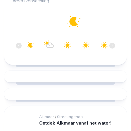
Weersverwachting
Alkmaar
12°C
Helder
06:00
07:00
08:00
09:00
10:00
11:00
‹
›
12°C
13°C
14°C
18°C
20°C
22°C
Alkmaar
Streekagenda
/
Ontdek Alkmaar vanaf het water!