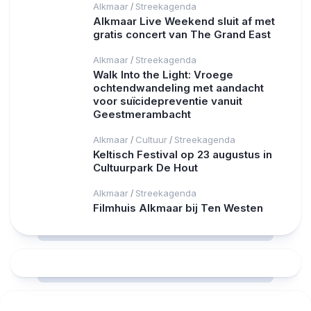
Alkmaar
Streekagenda
/
Alkmaar Live Weekend sluit af met
gratis concert van The Grand East
Alkmaar
Streekagenda
/
Walk Into the Light: Vroege
ochtendwandeling met aandacht
voor suïcidepreventie vanuit
Geestmerambacht
Alkmaar
Cultuur
Streekagenda
/
/
Keltisch Festival op 23 augustus in
Cultuurpark De Hout
Alkmaar
Streekagenda
/
Filmhuis Alkmaar bij Ten Westen
RCAST.NET