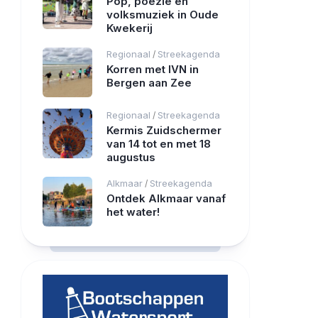
Pop, poëzie en
volksmuziek in Oude
Kwekerij
Regionaal
Streekagenda
/
Korren met IVN in
Bergen aan Zee
Regionaal
Streekagenda
/
Kermis Zuidschermer
van 14 tot en met 18
augustus
Alkmaar
Streekagenda
/
Ontdek Alkmaar vanaf
het water!
RCAST.NET