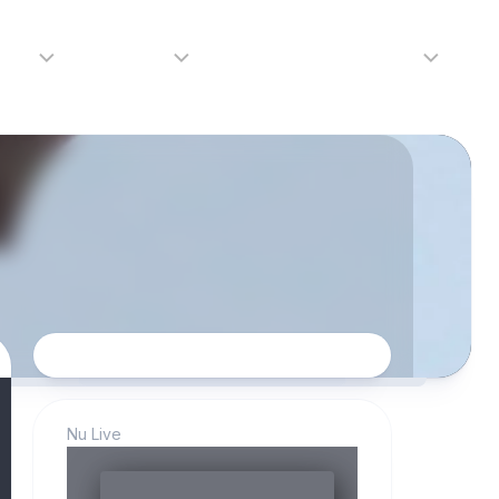
adio
Adverteren
Tip de redactie
Contact
Luister
Adverteren
Contact
LIVE
Over
ons
da
Nu Live