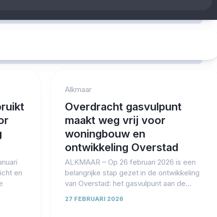
Alkmaar
ruikt
Overdracht gasvulpunt
or
maakt weg vrij voor
g
woningbouw en
ontwikkeling Overstad
nuari
ALKMAAR – Op 26 februari 2026 is een
icht en
belangrijke stap gezet in de ontwikkeling
e
van Overstad: het gasvulpunt aan de...
27 FEBRUARI 2026