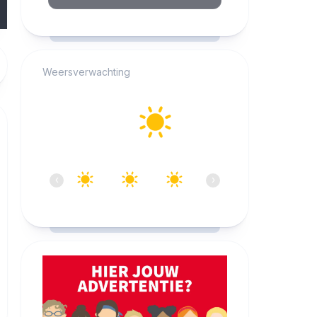
RCAST.NET
Weersverwachting
Alkmaar
27°C
Helder
13:00
14:00
15:00
16:00
17:00
18:0
‹
›
27°C
28°C
28°C
28°C
27°C
27°