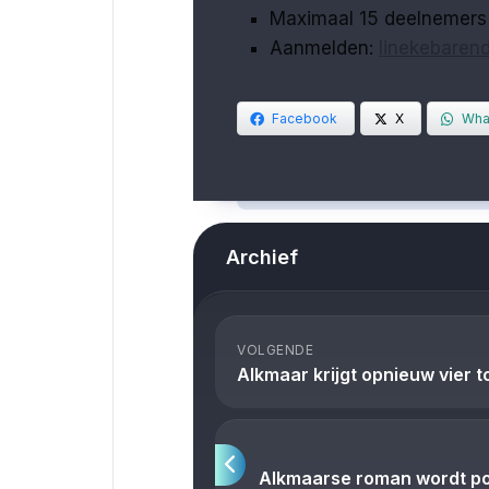
Maximaal 15 deelnemers
Aanmelden:
linekebaren
Facebook
X
Wha
Archief
VOLGENDE
Alkmaar krijgt opnieuw vier t
Alkmaarse roman wordt po