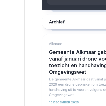
Archief
Alkmaar
Gemeente Alkmaar geb
vanaf januari drone vo
toezicht en handhavin
Omgevingswet
De gemeente Alkmaar gaat vanaf ja
2026 een drone gebruiken om toez
handhaving uit te voeren volgens d
Omgevingswet....
10 DECEMBER 2025