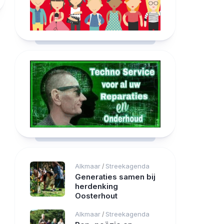
Alkmaar
Streekagenda
/
Generaties samen bij
herdenking
Oosterhout
Alkmaar
Streekagenda
/