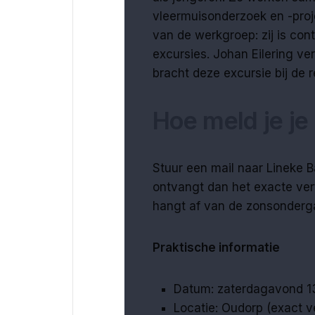
vleermuisonderzoek en -proje
van de werkgroep: zij is con
excursies. Johan Eilering v
bracht deze excursie bij de 
Hoe meld je je
Stuur een mail naar Lineke 
ontvangt dan het exacte vertr
hangt af van de zonsonderg
Praktische informatie
Datum: zaterdagavond 13
Locatie: Oudorp (exact 