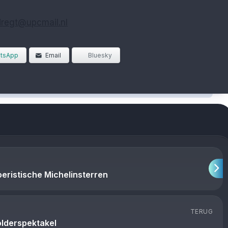
dregt@upcmail.nl
tsApp
Email
Bluesky
oeristische Michelinsterren
TERUG
lderspektakel