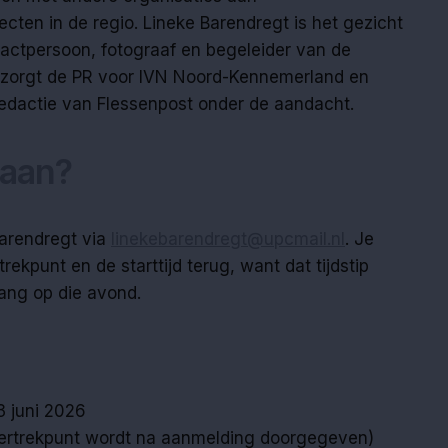
cten in de regio. Lineke Barendregt is het gezicht
tactpersoon, fotograaf en begeleider van de
erzorgt de PR voor IVN Noord-Kennemerland en
redactie van Flessenpost onder de aandacht.
 aan?
Barendregt via
linekebarendregt@upcmail.nl
. Je
ekpunt en de starttijd terug, want dat tijdstip
ang op die avond.
 juni 2026
vertrekpunt wordt na aanmelding doorgegeven)