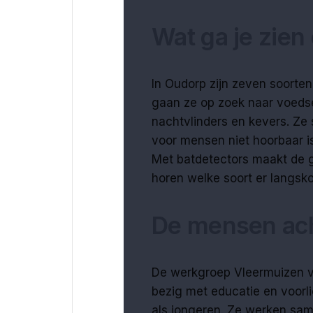
Wat ga je zien
In Oudorp zijn zeven soorte
gaan ze op zoek naar voedse
nachtvlinders en kevers. Ze 
voor mensen niet hoorbaar is.
Met batdetectors maakt de g
horen welke soort er langsk
De mensen ach
De werkgroep Vleermuizen v
bezig met educatie en voorl
als jongeren. Ze werken sa