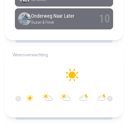
RCAST.NET
Weersverwachting
Alkmaar
25°C
Helder
19:00
20:00
21:00
22:00
23:00
00:00
‹
›
25°C
24°C
23°C
21°C
20°C
19°C