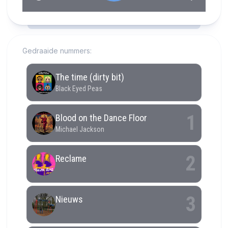
RCAST.NET
Gedraaide nummers: