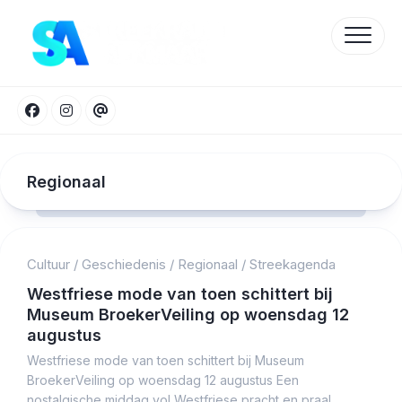
Skip
to
content
Regionaal
Cultuur
/
Geschiedenis
/
Regionaal
/
Streekagenda
Protected by WP Anti-Hacker
Westfriese mode van toen schittert bij
Museum BroekerVeiling op woensdag 12
augustus
Westfriese mode van toen schittert bij Museum
BroekerVeiling op woensdag 12 augustus Een
nostalgische middag vol Westfriese pracht en praal...