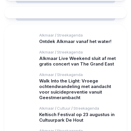
Alkmaar
Streekagenda
/
Ontdek Alkmaar vanaf het water!
Alkmaar
Streekagenda
/
Alkmaar Live Weekend sluit af met
gratis concert van The Grand East
Alkmaar
Streekagenda
/
Walk Into the Light: Vroege
ochtendwandeling met aandacht
voor suïcidepreventie vanuit
Geestmerambacht
Alkmaar
Cultuur
Streekagenda
/
/
Keltisch Festival op 23 augustus in
Cultuurpark De Hout
Alkmaar
Streekagenda
/