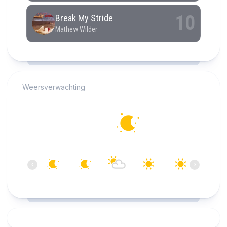
RCAST.NET
Weersverwachting
Alkmaar
13°C
Helder
05:00
06:00
07:00
08:00
09:00
10:00
‹
›
13°C
12°C
13°C
14°C
18°C
20°C