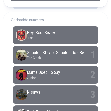
RCAST.NET
Gedraaide nummers: